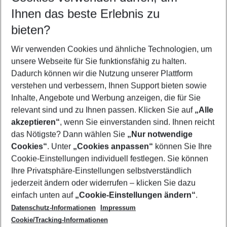
Reisezeitraum wählen
Ihnen das beste Erlebnis zu
11.08.26
–
09.08.27
5-8 Nächte
bieten?
Wer wird verreisen
2 Erwachsene
Keine Kinder
Wir verwenden Cookies und ähnliche Technologien, um
unsere Webseite für Sie funktionsfähig zu halten.
Mehr Filter anzeigen
Dadurch können wir die Nutzung unserer Plattform
verstehen und verbessern, Ihnen Support bieten sowie
Inhalte, Angebote und Werbung anzeigen, die für Sie
relevant sind und zu Ihnen passen. Klicken Sie auf
„Alle
akzeptieren“
, wenn Sie einverstanden sind. Ihnen reicht
das Nötigste? Dann wählen Sie
„Nur notwendige
Footer
Cookies“
. Unter
„Cookies anpassen“
können Sie Ihre
Footer navigation
Cookie-Einstellungen individuell festlegen. Sie können
Über uns
Ihre Privatsphäre-Einstellungen selbstverständlich
AGB
jederzeit ändern oder widerrufen – klicken Sie dazu
Service & Hilfe
Cookie-Einstellungen ändern
einfach unten auf
„Cookie-Einstellungen ändern“
.
Barrierefreies Reisen
Datenschutz-Informationen
Impressum
Cookie-Richtlinie
Folgen Sie uns
Check-in
Cookie/Tracking-Informationen
Datenschutz