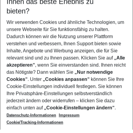
Ihnen das beste Erlebnis zu
10.08.26
–
08.08.27
5-8 Nächte
bieten?
Wer wird verreisen
2 Erwachsene
Keine Kinder
Wir verwenden Cookies und ähnliche Technologien, um
unsere Webseite für Sie funktionsfähig zu halten.
Mehr Filter anzeigen
Dadurch können wir die Nutzung unserer Plattform
verstehen und verbessern, Ihnen Support bieten sowie
Inhalte, Angebote und Werbung anzeigen, die für Sie
relevant sind und zu Ihnen passen. Klicken Sie auf
„Alle
akzeptieren“
, wenn Sie einverstanden sind. Ihnen reicht
das Nötigste? Dann wählen Sie
„Nur notwendige
Footer
Cookies“
. Unter
„Cookies anpassen“
können Sie Ihre
Footer navigation
Cookie-Einstellungen individuell festlegen. Sie können
Über uns
Ihre Privatsphäre-Einstellungen selbstverständlich
AGB
jederzeit ändern oder widerrufen – klicken Sie dazu
Service & Hilfe
Cookie-Einstellungen ändern
einfach unten auf
„Cookie-Einstellungen ändern“
.
Barrierefreies Reisen
Datenschutz-Informationen
Impressum
Cookie-Richtlinie
Folgen Sie uns
Check-in
Cookie/Tracking-Informationen
Datenschutz
FAQ
Impressum