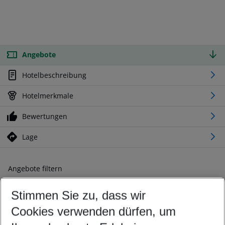
Angebote
Hotelbeschreibung
Hotelmerkmale
Bewertungen
Lage
Angebote filtern
Ändern Sie Ihre Kriterien nach Ihren Wünschen
Stimmen Sie zu, dass wir
Abflughafen wählen
Beliebiger Abflughafen
Cookies verwenden dürfen, um
Reisezeitraum wählen