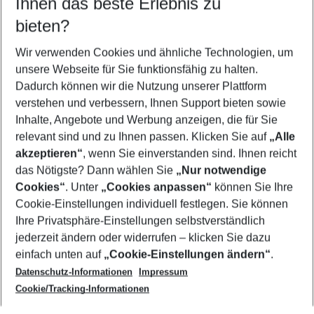
Ihnen das beste Erlebnis zu
08.08.26
–
06.08.27
5-8 Nächte
bieten?
Wer wird verreisen
2 Erwachsene
Keine Kinder
Wir verwenden Cookies und ähnliche Technologien, um
unsere Webseite für Sie funktionsfähig zu halten.
Mehr Filter anzeigen
Dadurch können wir die Nutzung unserer Plattform
verstehen und verbessern, Ihnen Support bieten sowie
Inhalte, Angebote und Werbung anzeigen, die für Sie
relevant sind und zu Ihnen passen. Klicken Sie auf
„Alle
akzeptieren“
, wenn Sie einverstanden sind. Ihnen reicht
das Nötigste? Dann wählen Sie
„Nur notwendige
Footer
Cookies“
. Unter
„Cookies anpassen“
können Sie Ihre
Footer navigation
Cookie-Einstellungen individuell festlegen. Sie können
Über uns
Ihre Privatsphäre-Einstellungen selbstverständlich
AGB
jederzeit ändern oder widerrufen – klicken Sie dazu
Service & Hilfe
Cookie-Einstellungen ändern
einfach unten auf
„Cookie-Einstellungen ändern“
.
Barrierefreies Reisen
Datenschutz-Informationen
Impressum
Cookie-Richtlinie
Folgen Sie uns
Check-in
Cookie/Tracking-Informationen
Datenschutz
FAQ
Impressum