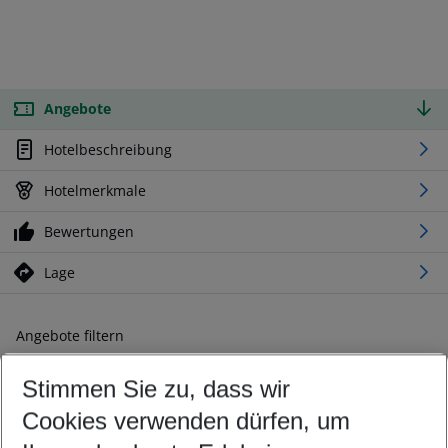
Angebote
Hotelbeschreibung
Hotelmerkmale
Bewertungen
Lage
Angebote filtern
Ändern Sie Ihre Kriterien nach Ihren Wünschen
Stimmen Sie zu, dass wir
Abflughafen wählen
Beliebiger Abflughafen
Cookies verwenden dürfen, um
Reisezeitraum wählen