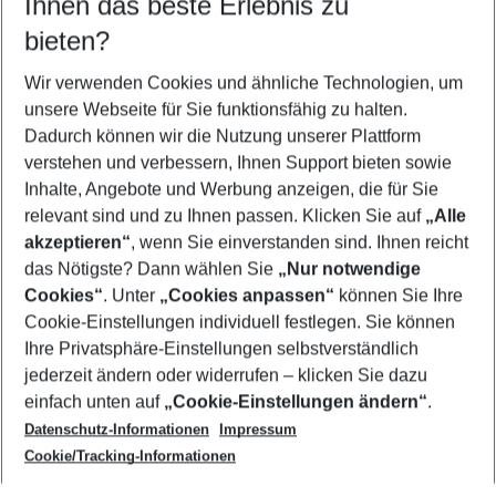
Ihnen das beste Erlebnis zu
10.08.26
–
08.08.27
5-8 Nächte
bieten?
Wer wird verreisen
2 Erwachsene
Keine Kinder
Wir verwenden Cookies und ähnliche Technologien, um
unsere Webseite für Sie funktionsfähig zu halten.
Mehr Filter anzeigen
Dadurch können wir die Nutzung unserer Plattform
verstehen und verbessern, Ihnen Support bieten sowie
Inhalte, Angebote und Werbung anzeigen, die für Sie
relevant sind und zu Ihnen passen. Klicken Sie auf
„Alle
akzeptieren“
, wenn Sie einverstanden sind. Ihnen reicht
das Nötigste? Dann wählen Sie
„Nur notwendige
Footer
Cookies“
. Unter
„Cookies anpassen“
können Sie Ihre
Footer navigation
Cookie-Einstellungen individuell festlegen. Sie können
Über uns
Ihre Privatsphäre-Einstellungen selbstverständlich
AGB
jederzeit ändern oder widerrufen – klicken Sie dazu
Service & Hilfe
Cookie-Einstellungen ändern
einfach unten auf
„Cookie-Einstellungen ändern“
.
Barrierefreies Reisen
Datenschutz-Informationen
Impressum
Cookie-Richtlinie
Folgen Sie uns
Check-in
Cookie/Tracking-Informationen
Datenschutz
FAQ
Impressum