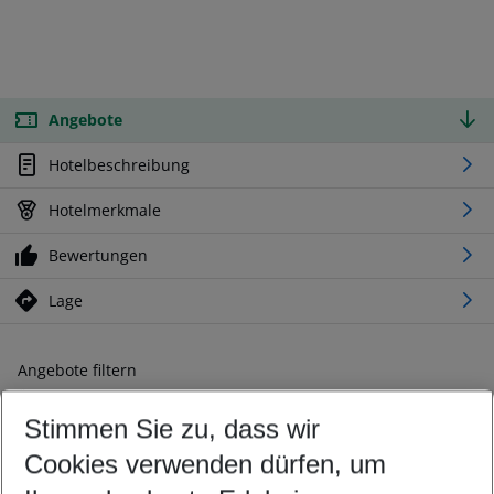
Angebote
Hotelbeschreibung
Hotelmerkmale
Bewertungen
Lage
Angebote filtern
Ändern Sie Ihre Kriterien nach Ihren Wünschen
Stimmen Sie zu, dass wir
Abflughafen wählen
Beliebiger Abflughafen
Cookies verwenden dürfen, um
Reisezeitraum wählen