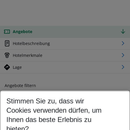
Angebote
Hotelbeschreibung
Hotelmerkmale
Lage
Angebote filtern
Ändern Sie Ihre Kriterien nach Ihren Wünschen
Stimmen Sie zu, dass wir
Abflughafen wählen
Beliebiger Abflughafen
Cookies verwenden dürfen, um
Reisezeitraum wählen
Ihnen das beste Erlebnis zu
08.08.26
–
06.08.27
5-8 Nächte
bieten?