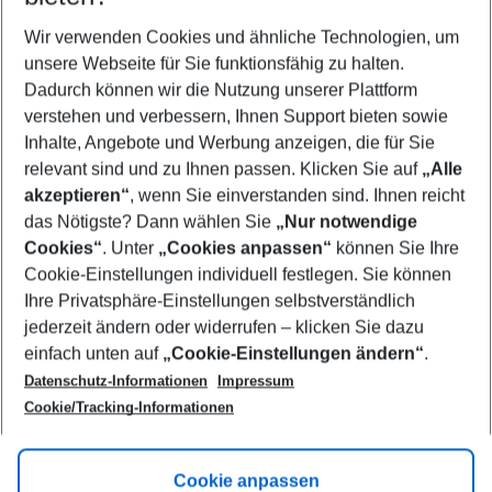
Wer wird verreisen
2 Erwachsene
Keine Kinder
Wir verwenden Cookies und ähnliche Technologien, um
unsere Webseite für Sie funktionsfähig zu halten.
Mehr Filter anzeigen
Dadurch können wir die Nutzung unserer Plattform
verstehen und verbessern, Ihnen Support bieten sowie
Inhalte, Angebote und Werbung anzeigen, die für Sie
relevant sind und zu Ihnen passen. Klicken Sie auf
„Alle
akzeptieren“
, wenn Sie einverstanden sind. Ihnen reicht
das Nötigste? Dann wählen Sie
„Nur notwendige
Footer
Cookies“
. Unter
„Cookies anpassen“
können Sie Ihre
Footer navigation
Cookie-Einstellungen individuell festlegen. Sie können
Über uns
Ihre Privatsphäre-Einstellungen selbstverständlich
AGB
jederzeit ändern oder widerrufen – klicken Sie dazu
Service & Hilfe
Cookie-Einstellungen ändern
einfach unten auf
„Cookie-Einstellungen ändern“
.
Barrierefreies Reisen
Datenschutz-Informationen
Impressum
Cookie-Richtlinie
Folgen Sie uns
Check-in
Cookie/Tracking-Informationen
Datenschutz
FAQ
Impressum
Flugbeschränkungen
Hilfe & Kontakt
Cookie anpassen