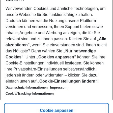
Wer wird verreisen
2 Erwachsene
Keine Kinder
Wir verwenden Cookies und ähnliche Technologien, um
unsere Webseite für Sie funktionsfähig zu halten.
Mehr Filter anzeigen
Dadurch können wir die Nutzung unserer Plattform
verstehen und verbessern, Ihnen Support bieten sowie
Inhalte, Angebote und Werbung anzeigen, die für Sie
relevant sind und zu Ihnen passen. Klicken Sie auf
„Alle
akzeptieren“
, wenn Sie einverstanden sind. Ihnen reicht
das Nötigste? Dann wählen Sie
„Nur notwendige
Footer
Cookies“
. Unter
„Cookies anpassen“
können Sie Ihre
Footer navigation
Cookie-Einstellungen individuell festlegen. Sie können
Über uns
Ihre Privatsphäre-Einstellungen selbstverständlich
AGB
jederzeit ändern oder widerrufen – klicken Sie dazu
Service & Hilfe
Cookie-Einstellungen ändern
einfach unten auf
„Cookie-Einstellungen ändern“
.
Barrierefreies Reisen
Datenschutz-Informationen
Impressum
Cookie-Richtlinie
Folgen Sie uns
Check-in
Cookie/Tracking-Informationen
Datenschutz
FAQ
Impressum
Flugbeschränkungen
Hilfe & Kontakt
Cookie anpassen