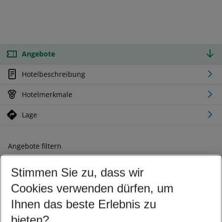
Angebote
Hotelbeschreibung
Hotelmerkmale
Lage
Angebote filtern
Ändern Sie Ihre Kriterien nach Ihren Wünschen
Stimmen Sie zu, dass wir
Abflughafen wählen
Beliebiger Abflughafen
Cookies verwenden dürfen, um
Reisezeitraum wählen
Ihnen das beste Erlebnis zu
10.08.26
–
08.08.27
5-8 Nächte
bieten?