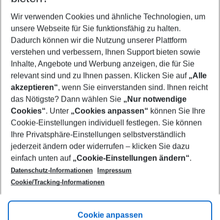
Wer wird verreisen
2 Erwachsene
Keine Kinder
Wir verwenden Cookies und ähnliche Technologien, um
unsere Webseite für Sie funktionsfähig zu halten.
Mehr Filter anzeigen
Dadurch können wir die Nutzung unserer Plattform
verstehen und verbessern, Ihnen Support bieten sowie
Inhalte, Angebote und Werbung anzeigen, die für Sie
relevant sind und zu Ihnen passen. Klicken Sie auf
„Alle
akzeptieren“
, wenn Sie einverstanden sind. Ihnen reicht
das Nötigste? Dann wählen Sie
„Nur notwendige
Footer
Cookies“
. Unter
„Cookies anpassen“
können Sie Ihre
Footer navigation
Cookie-Einstellungen individuell festlegen. Sie können
Über uns
Ihre Privatsphäre-Einstellungen selbstverständlich
AGB
jederzeit ändern oder widerrufen – klicken Sie dazu
Service & Hilfe
Cookie-Einstellungen ändern
einfach unten auf
„Cookie-Einstellungen ändern“
.
Barrierefreies Reisen
Datenschutz-Informationen
Impressum
Cookie-Richtlinie
Folgen Sie uns
Check-in
Cookie/Tracking-Informationen
Datenschutz
FAQ
Impressum
Flugbeschränkungen
Hilfe & Kontakt
Cookie anpassen