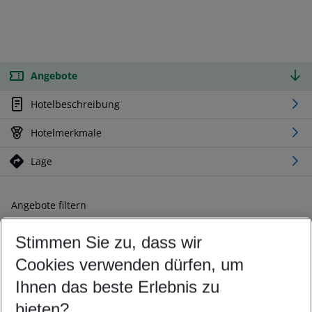
Angebote
Hotelbeschreibung
Hotelmerkmale
Lage
Angebote filtern
Ändern Sie Ihre Kriterien nach Ihren Wünschen
Stimmen Sie zu, dass wir
Abflughafen wählen
Beliebiger Abflughafen
Cookies verwenden dürfen, um
Reisezeitraum wählen
Ihnen das beste Erlebnis zu
10.08.26
–
08.08.27
5-8 Nächte
bieten?