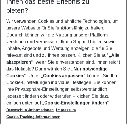
Ihnen das beste Erlebnis zu
11.08.26
–
09.08.27
5-8 Nächte
bieten?
Wer wird verreisen
2 Erwachsene
Keine Kinder
Wir verwenden Cookies und ähnliche Technologien, um
unsere Webseite für Sie funktionsfähig zu halten.
Mehr Filter anzeigen
Dadurch können wir die Nutzung unserer Plattform
verstehen und verbessern, Ihnen Support bieten sowie
Inhalte, Angebote und Werbung anzeigen, die für Sie
relevant sind und zu Ihnen passen. Klicken Sie auf
„Alle
akzeptieren“
, wenn Sie einverstanden sind. Ihnen reicht
das Nötigste? Dann wählen Sie
„Nur notwendige
Footer
Cookies“
. Unter
„Cookies anpassen“
können Sie Ihre
Footer navigation
Cookie-Einstellungen individuell festlegen. Sie können
Über uns
Ihre Privatsphäre-Einstellungen selbstverständlich
AGB
jederzeit ändern oder widerrufen – klicken Sie dazu
Service & Hilfe
Cookie-Einstellungen ändern
einfach unten auf
„Cookie-Einstellungen ändern“
.
Barrierefreies Reisen
Datenschutz-Informationen
Impressum
Cookie-Richtlinie
Folgen Sie uns
Check-in
Cookie/Tracking-Informationen
Datenschutz
FAQ
Impressum