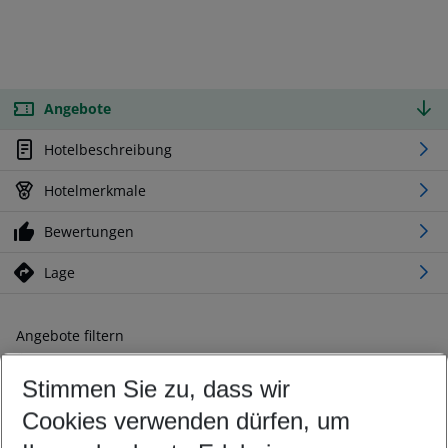
Angebote
Hotelbeschreibung
Hotelmerkmale
Bewertungen
Lage
Angebote filtern
Ändern Sie Ihre Kriterien nach Ihren Wünschen
Stimmen Sie zu, dass wir
Abflughafen wählen
Beliebiger Abflughafen
Cookies verwenden dürfen, um
Reisezeitraum wählen