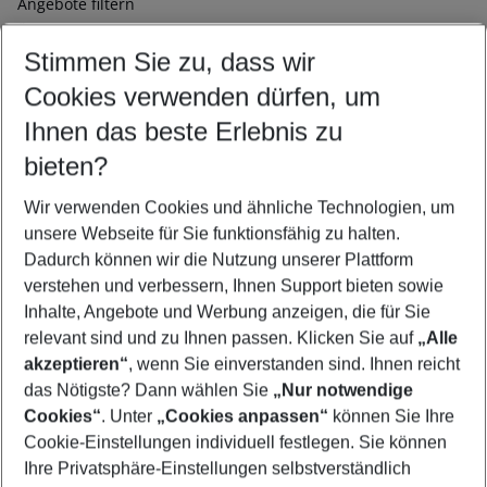
Angebote filtern
Ändern Sie Ihre Kriterien nach Ihren Wünschen
Stimmen Sie zu, dass wir
Abflughafen wählen
Beliebiger Abflughafen
Cookies verwenden dürfen, um
Reisezeitraum wählen
Ihnen das beste Erlebnis zu
11.08.26
–
09.08.27
5-8 Nächte
bieten?
Wer wird verreisen
2 Erwachsene
Keine Kinder
Wir verwenden Cookies und ähnliche Technologien, um
unsere Webseite für Sie funktionsfähig zu halten.
Mehr Filter anzeigen
Dadurch können wir die Nutzung unserer Plattform
verstehen und verbessern, Ihnen Support bieten sowie
Inhalte, Angebote und Werbung anzeigen, die für Sie
relevant sind und zu Ihnen passen. Klicken Sie auf
„Alle
akzeptieren“
, wenn Sie einverstanden sind. Ihnen reicht
das Nötigste? Dann wählen Sie
„Nur notwendige
Footer
Cookies“
. Unter
„Cookies anpassen“
können Sie Ihre
Footer navigation
Cookie-Einstellungen individuell festlegen. Sie können
Über uns
Ihre Privatsphäre-Einstellungen selbstverständlich