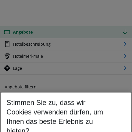
Angebote
Hotelbeschreibung
Hotelmerkmale
Lage
Angebote filtern
Ändern Sie Ihre Kriterien nach Ihren Wünschen
Stimmen Sie zu, dass wir
Abflughafen wählen
Beliebiger Abflughafen
Cookies verwenden dürfen, um
Reisezeitraum wählen
Ihnen das beste Erlebnis zu
09.08.26
–
07.08.27
5-8 Nächte
bieten?