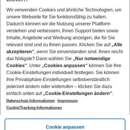
Wer wird verreisen
2 Erwachsene
Keine Kinder
Wir verwenden Cookies und ähnliche Technologien, um
unsere Webseite für Sie funktionsfähig zu halten.
Mehr Filter anzeigen
Dadurch können wir die Nutzung unserer Plattform
verstehen und verbessern, Ihnen Support bieten sowie
Inhalte, Angebote und Werbung anzeigen, die für Sie
relevant sind und zu Ihnen passen. Klicken Sie auf
„Alle
akzeptieren“
, wenn Sie einverstanden sind. Ihnen reicht
das Nötigste? Dann wählen Sie
„Nur notwendige
Footer
Cookies“
. Unter
„Cookies anpassen“
können Sie Ihre
Footer navigation
Cookie-Einstellungen individuell festlegen. Sie können
Über uns
Ihre Privatsphäre-Einstellungen selbstverständlich
AGB
jederzeit ändern oder widerrufen – klicken Sie dazu
Service & Hilfe
Cookie-Einstellungen ändern
einfach unten auf
„Cookie-Einstellungen ändern“
.
Barrierefreies Reisen
Datenschutz-Informationen
Impressum
Cookie-Richtlinie
Folgen Sie uns
Check-in
Cookie/Tracking-Informationen
Datenschutz
FAQ
Impressum
Flugbeschränkungen
Hilfe & Kontakt
Cookie anpassen