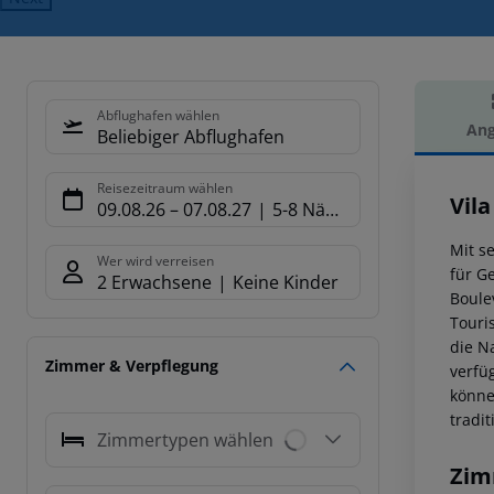
Abflughafen wählen
Ang
Beliebiger Abflughafen
Hot
Reisezeitraum wählen
Vila
09.08.26
–
07.08.27
5-8 Nächte
Mit s
Wer wird verreisen
für G
2 Erwachsene
Keine Kinder
Boule
Touri
die N
Zimmer & Verpflegung
verfü
könne
tradi
Zimmertypen wählen
Zim