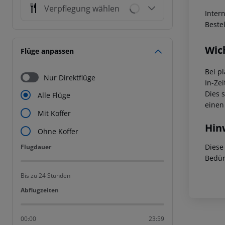
Verpflegung wählen
Inter
Beste
Wic
Flüge anpassen
Bei p
Nur Direktflüge
In-Zei
Dies 
Alle Flüge
einen
Mit Koffer
Hin
Ohne Koffer
Diese
Flugdauer
Flugdauer
Bedür
Bis zu 24 Stunden
Abflugzeiten
Abflugzeiten
00:00
23:59