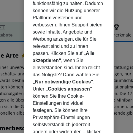
funktionsfähig zu halten. Dadurch
können wir die Nutzung unserer
Plattform verstehen und
verbessern, Ihnen Support bieten
sowie Inhalte, Angebote und
ebote
Hotelbeschreibung
Hotelmerkmale
Werbung anzeigen, die für Sie
elbeschreibung
relevant sind und zu Ihnen
passen. Klicken Sie auf
„Alle
 e Arte
3
akzeptieren“
, wenn Sie
einer unverwechselbaren Architektur und modernen Ausstattung ist
einverstanden sind. Ihnen reicht
eschäfts- und Urlaubsreisende. Im Herzen von Tirana gelegen, nur
das Nötigste? Dann wählen Sie
vards Deshmoret e Kombit und Zogu I entfernt, sind die Räumlichk
„Nur notwendige Cookies“
.
sten können das Zentrum von Tirana erkunden und das Nationalmu
Unter
„Cookies anpassen“
ationalgalerie, die zehn Gehminuten entfernt ist, besuchen. Die 
können Sie Ihre Cookie-
gen alle über Sat-TV, kostenloses WLAN, Klimaanlage, eine Miniba
Einstellungen individuell
n sich die Gäste in der Hotelbar mit Außenterrasse entspannen, be
festlegen. Sie können Ihre
tionellen albanischen Gerichten speisen. Für Geschäftsreisende g
Privatsphäre-Einstellungen
selbstverständlich jederzeit
merbeschreibung
ändern oder widerrufen – klicken