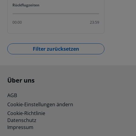
Rückflugzeiten
Rückflugzeiten
00:00
23:59
Filter zurücksetzen
Footer
Footer navigation
Über uns
AGB
Cookie-Einstellungen ändern
Cookie-Richtlinie
Datenschutz
Impressum