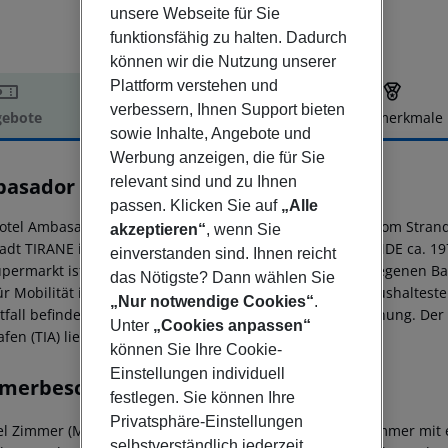
unsere Webseite für Sie
funktionsfähig zu halten. Dadurch
können wir die Nutzung unserer
Plattform verstehen und
verbessern, Ihnen Support bieten
ebote
Hotelbeschreibung
Hotelmerkmale
sowie Inhalte, Angebote und
elbeschreibung
Werbung anzeigen, die für Sie
relevant sind und zu Ihnen
asador
3
passen. Klicken Sie auf
„Alle
otel Ambasador Hotel,Vlore (Adults only) liegt ca. 500 m vom Stran
akzeptieren“
, wenn Sie
tadt TIRANE ist ca. 144 km entfernt (FIER ca. 37 km, SARANDE ca. 19
einverstanden sind. Ihnen reicht
upermarkt ist nach ca. 200 m zu erreichen. Die nächstgelegenen Ba
das Nötigste? Dann wählen Sie
ür Mobilität im Urlaub sorgen ein Taxistand sowie eine Bushalteste
„Nur notwendige Cookies“
.
tfall befindet sich ein Krankenhaus in etwa 15 km Entfernung. Der F
Unter
„Cookies anpassen“
afen (TIA) liegt in etwa 150 km Entfernung.
können Sie Ihre Cookie-
Einstellungen individuell
merbeschreibung
festlegen. Sie können Ihre
Privatsphäre-Einstellungen
l Zimmer (Meerblick):
Die komfortabel eingerichteten Zimmer mit 
selbstverständlich jederzeit