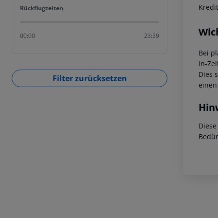
Kredi
Rückflugzeiten
Rückflugzeiten
Wic
00:00
23:59
Bei p
In-Zei
Dies 
Filter zurücksetzen
einen
Hin
Diese
Bedür