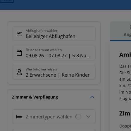
Abflughafen wählen
Ang
Beliebiger Abflughafen
Hot
Reisezeitraum wählen
Amb
09.08.26
–
07.08.27
5-8 Nächte
Das H
Wer wird verreisen
Die S
2 Erwachsene
Keine Kinder
ein S
km. F
im No
Zimmer & Verpflegung
Flugh
Zim
Zimmertypen wählen
Doppe