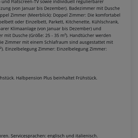
s) und Flatscreen-TV sowie individuell regulierbarer
Heizung (von Januar bis Dezember). Badezimmer mit Dusche
pel Zimmer (Meerblick):
Doppel Zimmer:
Die komfortabel
lbett oder Einzelbett, Parkett, Kitchenette, Kühlschrank,
erbarer Klimaanlage (von Januar bis Dezember) und
er mit Dusche (Größe: 25 - 35 m²). Handtücher werden
ie Zimmer mit einem Schlafraum sind ausgestattet mit
).
Einzelbelegung Zimmer:
Einzelbelegung Zimmer:
 akzeptieren
ühstück. Halbpension Plus beinhaltet Frühstück.
ren. Servicesprachen: englisch und italienisch.