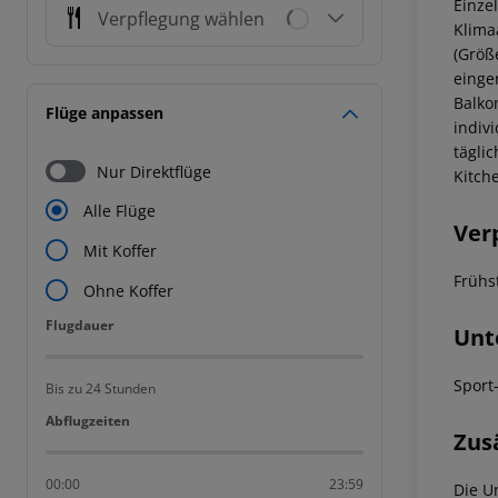
Einzel
Verpflegung wählen
Klima
(Größ
einge
Balko
Flüge anpassen
indiv
tägli
Nur Direktflüge
Kitch
Alle Flüge
Ver
Mit Koffer
Frühs
Ohne Koffer
Flugdauer
Flugdauer
Unt
Sport
Bis zu 24 Stunden
Abflugzeiten
Abflugzeiten
Zus
00:00
23:59
Die U