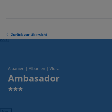
Zurück zur Übersicht
ious
Albanien | Albanien | Vlora
Ambasador
3
Next