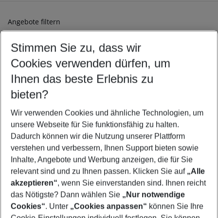
Angebote filtern
Ändern Sie Ihre Kriterien nach Ihren Wünschen
Stimmen Sie zu, dass wir
Abflughafen wählen
Beliebiger Abflughafen
Cookies verwenden dürfen, um
Reisezeitraum wählen
Ihnen das beste Erlebnis zu
11.08.26
–
09.08.27
5-8 Nächte
bieten?
Wer wird verreisen
2 Erwachsene
Keine Kinder
Wir verwenden Cookies und ähnliche Technologien, um
unsere Webseite für Sie funktionsfähig zu halten.
Mehr Filter anzeigen
Dadurch können wir die Nutzung unserer Plattform
verstehen und verbessern, Ihnen Support bieten sowie
Inhalte, Angebote und Werbung anzeigen, die für Sie
relevant sind und zu Ihnen passen. Klicken Sie auf
„Alle
akzeptieren“
, wenn Sie einverstanden sind. Ihnen reicht
das Nötigste? Dann wählen Sie
„Nur notwendige
Footer
Cookies“
. Unter
„Cookies anpassen“
können Sie Ihre
Footer navigation
Cookie-Einstellungen individuell festlegen. Sie können