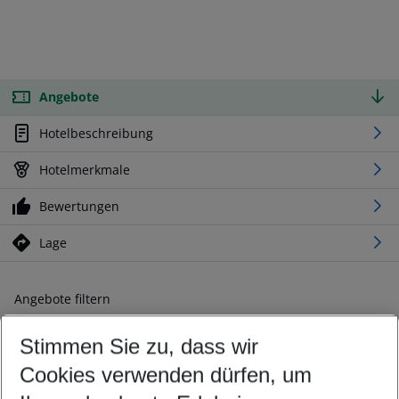
Angebote
Hotelbeschreibung
Hotelmerkmale
Bewertungen
Lage
Angebote filtern
Ändern Sie Ihre Kriterien nach Ihren Wünschen
Stimmen Sie zu, dass wir
Abflughafen wählen
Beliebiger Abflughafen
Cookies verwenden dürfen, um
Reisezeitraum wählen