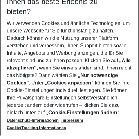
Ihnen das beste Erlebnis zu
09.08.26
–
07.08.27
5-8 Nächte
bieten?
Wer wird verreisen
2 Erwachsene
Keine Kinder
Wir verwenden Cookies und ähnliche Technologien, um
unsere Webseite für Sie funktionsfähig zu halten.
Mehr Filter anzeigen
Dadurch können wir die Nutzung unserer Plattform
verstehen und verbessern, Ihnen Support bieten sowie
Inhalte, Angebote und Werbung anzeigen, die für Sie
relevant sind und zu Ihnen passen. Klicken Sie auf
„Alle
akzeptieren“
, wenn Sie einverstanden sind. Ihnen reicht
das Nötigste? Dann wählen Sie
„Nur notwendige
Footer
Cookies“
. Unter
„Cookies anpassen“
können Sie Ihre
Footer navigation
Cookie-Einstellungen individuell festlegen. Sie können
Über uns
Ihre Privatsphäre-Einstellungen selbstverständlich
AGB
jederzeit ändern oder widerrufen – klicken Sie dazu
Service & Hilfe
Cookie-Einstellungen ändern
einfach unten auf
„Cookie-Einstellungen ändern“
.
Barrierefreies Reisen
Datenschutz-Informationen
Impressum
Cookie-Richtlinie
Folgen Sie uns
Check-in
Cookie/Tracking-Informationen
Datenschutz
FAQ
Impressum