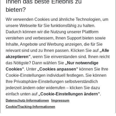
Ihnen das beste Erlebnis zu
10.08.26
–
08.08.27
5-8 Nächte
bieten?
Wer wird verreisen
2 Erwachsene
Keine Kinder
Wir verwenden Cookies und ähnliche Technologien, um
unsere Webseite für Sie funktionsfähig zu halten.
Mehr Filter anzeigen
Dadurch können wir die Nutzung unserer Plattform
verstehen und verbessern, Ihnen Support bieten sowie
Inhalte, Angebote und Werbung anzeigen, die für Sie
relevant sind und zu Ihnen passen. Klicken Sie auf
„Alle
akzeptieren“
, wenn Sie einverstanden sind. Ihnen reicht
das Nötigste? Dann wählen Sie
„Nur notwendige
Footer
Cookies“
. Unter
„Cookies anpassen“
können Sie Ihre
Footer navigation
Cookie-Einstellungen individuell festlegen. Sie können
Über uns
Ihre Privatsphäre-Einstellungen selbstverständlich
AGB
jederzeit ändern oder widerrufen – klicken Sie dazu
Service & Hilfe
Cookie-Einstellungen ändern
einfach unten auf
„Cookie-Einstellungen ändern“
.
Barrierefreies Reisen
Datenschutz-Informationen
Impressum
Cookie-Richtlinie
Folgen Sie uns
Check-in
Cookie/Tracking-Informationen
Datenschutz
FAQ
Impressum