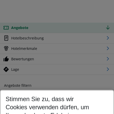
Angebote
Hotelbeschreibung
Hotelmerkmale
Bewertungen
Lage
Angebote filtern
Ändern Sie Ihre Kriterien nach Ihren Wünschen
Stimmen Sie zu, dass wir
Abflughafen wählen
Beliebiger Abflughafen
Cookies verwenden dürfen, um
Reisezeitraum wählen