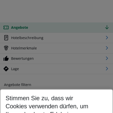
Angebote
Hotelbeschreibung
Hotelmerkmale
Bewertungen
Lage
Angebote filtern
Ändern Sie Ihre Kriterien nach Ihren Wünschen
Stimmen Sie zu, dass wir
Abflughafen wählen
Beliebiger Abflughafen
Cookies verwenden dürfen, um
Reisezeitraum wählen