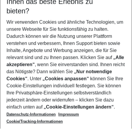
Ihnen das beste Erlebnis zu
09.08.26
–
07.08.27
5-8 Nächte
bieten?
Wer wird verreisen
2 Erwachsene
Keine Kinder
Wir verwenden Cookies und ähnliche Technologien, um
unsere Webseite für Sie funktionsfähig zu halten.
Mehr Filter anzeigen
Dadurch können wir die Nutzung unserer Plattform
verstehen und verbessern, Ihnen Support bieten sowie
Inhalte, Angebote und Werbung anzeigen, die für Sie
relevant sind und zu Ihnen passen. Klicken Sie auf
„Alle
akzeptieren“
, wenn Sie einverstanden sind. Ihnen reicht
das Nötigste? Dann wählen Sie
„Nur notwendige
Footer
Cookies“
. Unter
„Cookies anpassen“
können Sie Ihre
Footer navigation
Cookie-Einstellungen individuell festlegen. Sie können
Über uns
Ihre Privatsphäre-Einstellungen selbstverständlich
AGB
jederzeit ändern oder widerrufen – klicken Sie dazu
Service & Hilfe
Cookie-Einstellungen ändern
einfach unten auf
„Cookie-Einstellungen ändern“
.
Barrierefreies Reisen
Datenschutz-Informationen
Impressum
Cookie-Richtlinie
Folgen Sie uns
Check-in
Cookie/Tracking-Informationen
Datenschutz
FAQ
Impressum