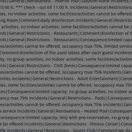
ents|General|Renovations - Interior Pool|Solution:None
Incidents|
5:00 h. *** check – out till 11:00 h.
Incidents|General|Restriction
ties, no indoor activities, some facilities/activities cannot be offe
ing Room|Comment:daily disinfection
Incidents|General|Restricti
activities, no indoor activities, some facilities/activities cannot 
ents|General|Restrictions - Restaurants|Comment:disinfection of t
ents|General|Restrictions - Restaurants|Consequence:limited capacit
ties/activities cannot be offered, occupancy max 75%, limited servi
Comment:disinfection of the used tables after each guest
Incident
ty, no group activities, no indoor activities, some facilities/activ
ents|General|Restrictions - Chill Zones|Consequence:limited capacit
ties/activities cannot be offered, occupancy max 75%
Incidents|Gene
milies
Incidents|General|Restrictions - Adult Entertainment|Conseq
ties, some facilities/activities cannot be offered, occupancy max 75
es|Consequence:limited capacity, no group activities, no indoor acti
ancy max 75%
Incidents|General|Restrictions - Pools|Consequence:
ties/activities cannot be offered, occupancy max 75%
Incidents|Gene
a service
Incidents|General|Renovations - Heated Pool|Conseque
nsequence:limited capacity, only with pre-reservation, no group acti
t be offered
Incidents|General|Restrictions - Fitness Center|Conse
30%
Incidents|General|Restrictions - Sports Club|Comment:we do no