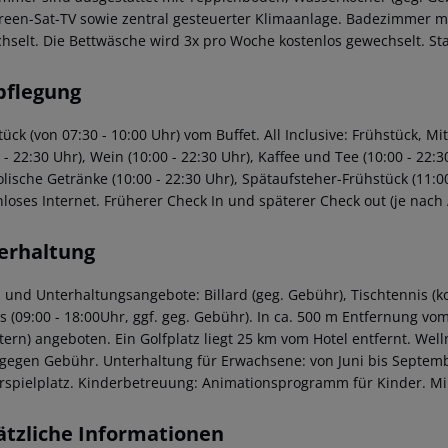
creen-Sat-TV sowie zentral gesteuerter Klimaanlage. Badezimmer m
hselt. Die Bettwäsche wird 3x pro Woche kostenlos gewechselt. St
pflegung
ück (von 07:30 - 10:00 Uhr) vom Buffet. All Inclusive: Frühstück, Mi
 - 22:30 Uhr), Wein (10:00 - 22:30 Uhr), Kaffee und Tee (10:00 - 22:
lische Getränke (10:00 - 22:30 Uhr), Spätaufsteher-Frühstück (11:00
nloses Internet. Früherer Check In und späterer Check out (je nach
erhaltung
- und Unterhaltungsangebote: Billard (geg. Gebühr), Tischtennis (ko
ss (09:00 - 18:00Uhr, ggf. geg. Gebühr). In ca. 500 m Entfernung vo
tern) angeboten. Ein Golfplatz liegt 25 km vom Hotel entfernt. W
. gegen Gebühr. Unterhaltung für Erwachsene: von Juni bis Sept
rspielplatz. Kinderbetreuung: Animationsprogramm für Kinder. Min
ätzliche Informationen