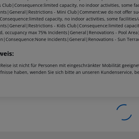
s Club|Consequence:limited capacity, no indoor activities, some fac
ents|General|Restrictions - Mini Club|Comment:we do not offer su
Consequence:limited capacity, no indoor activities, some facilities
nts|General|Restrictions - Kids Club|Consequence:limited capacity, 
ed, occupancy max 75%
Incidents|General|Renovations - Pool Ar
en|Consequence:None
Incidents|General|Renovations - Sun Ter
weis:
 Reise ist nicht für Personen mit eingeschränkter Mobilität geeign
fnisse haben, wenden Sie sich bitte an unseren Kundenservice, be