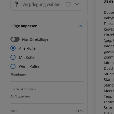
Zim
Verpflegung wählen
Doppe
Babyb
Flats
Flüge anpassen
gewec
Einze
Nur Direktflüge
(geg.
Badez
Alle Flüge
gewec
Zimme
Mit Koffer
Minib
Ohne Koffer
Dusch
Studio
Flugdauer
Flugdauer
Standa
Standa
Bis zu 24 Stunden
Meerb
Teppi
Abflugzeiten
Abflugzeiten
zentr
3x pr
00:00
23:59
Die Z