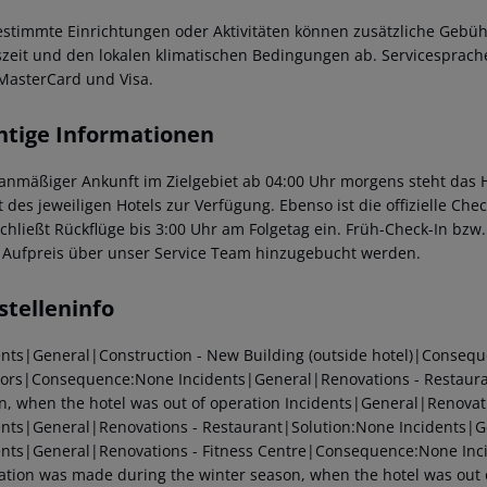
estimmte Einrichtungen oder Aktivitäten können zusätzliche Gebüh
szeit und den lokalen klimatischen Bedingungen ab. Servicesprache
MasterCard und Visa.
htige Informationen
lanmäßiger Ankunft im Zielgebiet ab 04:00 Uhr morgens steht das H
t des jeweiligen Hotels zur Verfügung. Ebenso ist die offizielle Ch
schließt Rückflüge bis 3:00 Uhr am Folgetag ein. Früh-Check-In bz
 Aufpreis über unser Service Team hinzugebucht werden.
stelleninfo
ents|General|Construction - New Building (outside hotel)|Conseq
tors|Consequence:None
Incidents|General|Renovations - Restaur
n, when the hotel was out of operation
Incidents|General|Renovat
ents|General|Renovations - Restaurant|Solution:None
Incidents|G
ents|General|Renovations - Fitness Centre|Consequence:None
Inc
ation was made during the winter season, when the hotel was out 