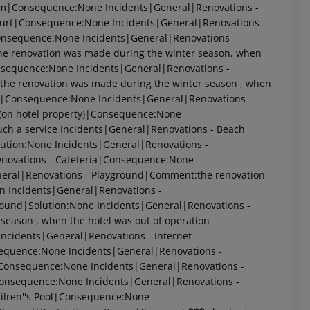
oom|Consequence:None
Incidents|General|Renovations -
Court|Consequence:None
Incidents|General|Renovations -
onsequence:None
Incidents|General|Renovations -
e renovation was made during the winter season, when
onsequence:None
Incidents|General|Renovations -
the renovation was made during the winter season , when
ar|Consequence:None
Incidents|General|Renovations -
 (on hotel property)|Consequence:None
ch a service
Incidents|General|Renovations - Beach
lution:None
Incidents|General|Renovations -
novations - Cafeteria|Consequence:None
eral|Renovations - Playground|Comment:the renovation
on
Incidents|General|Renovations -
round|Solution:None
Incidents|General|Renovations -
season , when the hotel was out of operation
Incidents|General|Renovations - Internet
sequence:None
Incidents|General|Renovations -
|Consequence:None
Incidents|General|Renovations -
Consequence:None
Incidents|General|Renovations -
ilren''s Pool|Consequence:None