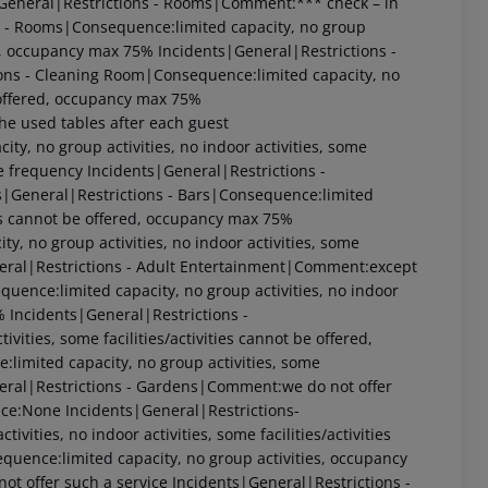
General|Restrictions - Rooms|Comment:*** check – in
s - Rooms|Consequence:limited capacity, no group
red, occupancy max 75%
Incidents|General|Restrictions -
ons - Cleaning Room|Consequence:limited capacity, no
be offered, occupancy max 75%
he used tables after each guest
y, no group activities, no indoor activities, some
ce frequency
Incidents|General|Restrictions -
s|General|Restrictions - Bars|Consequence:limited
ities cannot be offered, occupancy max 75%
y, no group activities, no indoor activities, some
ral|Restrictions - Adult Entertainment|Comment:except
uence:limited capacity, no group activities, no indoor
%
Incidents|General|Restrictions -
vities, some facilities/activities cannot be offered,
limited capacity, no group activities, some
ral|Restrictions - Gardens|Comment:we do not offer
nce:None
Incidents|General|Restrictions-
vities, no indoor activities, some facilities/activities
quence:limited capacity, no group activities, occupancy
t offer such a service
Incidents|General|Restrictions -