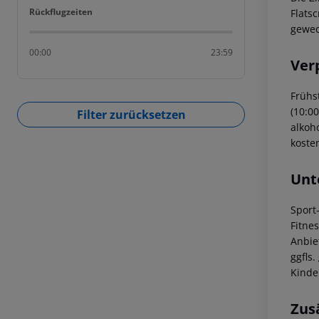
Rückflugzeiten
Rückflugzeiten
Flats
gewec
00:00
23:59
Ver
Frühst
(10:00
Filter zurücksetzen
alkoho
koste
Unt
Sport
Fitne
Anbie
ggfls
Kinde
Zus