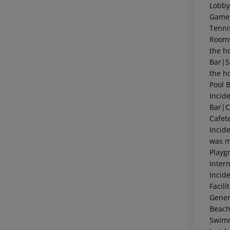
Lobb
Games
Tenni
Rooms
the h
Bar|S
the h
Pool 
Incid
Bar|
Cafet
Incid
was m
Playg
Inter
Incid
Facil
Gener
Beach
Swim