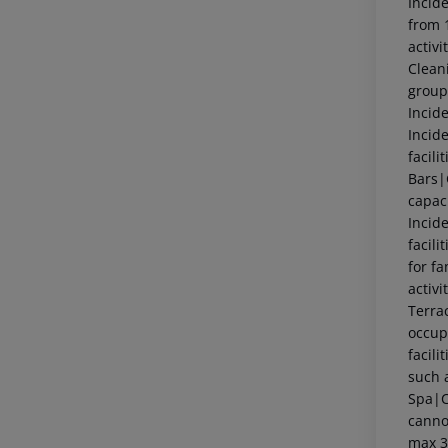
Incid
from 1
activi
Clean
group 
Incid
Incid
facili
Bars|
capaci
Incid
facili
for fa
activi
Terrac
occup
facili
such 
Spa|Co
canno
max 