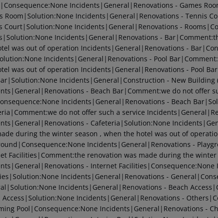
y|Consequence:None
Incidents|General|Renovations - Games R
 Room|Solution:None
Incidents|General|Renovations - Tennis 
s Court|Solution:None
Incidents|General|Renovations - Rooms|C
|Solution:None
Incidents|General|Renovations - Bar|Comment:th
otel was out of operation
Incidents|General|Renovations - Bar|C
olution:None
Incidents|General|Renovations - Pool Bar|Comment:
otel was out of operation
Incidents|General|Renovations - Pool B
Bar|Solution:None
Incidents|General|Construction - New Building
ents|General|Renovations - Beach Bar|Comment:we do not offer su
Consequence:None
Incidents|General|Renovations - Beach Bar|So
eria|Comment:we do not offer such a service
Incidents|General|Re
ents|General|Renovations - Cafeteria|Solution:None
Incidents|Gen
ade during the winter season , when the hotel was out of operati
round|Consequence:None
Incidents|General|Renovations - Playg
net Facilities|Comment:the renovation was made during the winter 
ents|General|Renovations - Internet Facilities|Consequence:None
ities|Solution:None
Incidents|General|Renovations - General|Con
al|Solution:None
Incidents|General|Renovations - Beach Access
 Access|Solution:None
Incidents|General|Renovations - Others|
ming Pool|Consequence:None
Incidents|General|Renovations - Ch