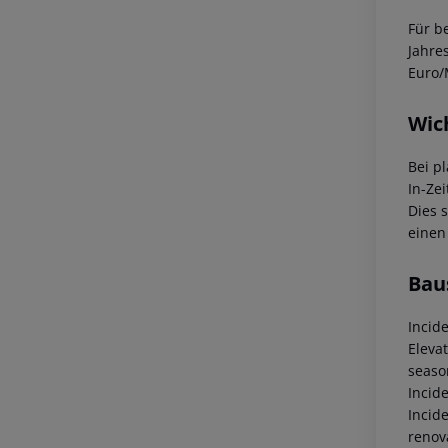
Für b
Jahre
Euro/
Wic
Bei p
In-Zei
Dies 
einen
Bau
Incid
Eleva
seaso
Incid
Incid
renov