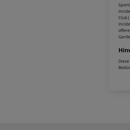
Sport
Incid
Club|
Incide
offer
Gard
Hin
Diese
Bedür
Footer