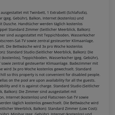
usgestattet mit Twinbett, 1 Extrabett (Schlafsofa),
 (geg. Gebühr), Balkon, Internet (kostenlos) und
it Dusche. Handtücher werden täglich kostenlos
pel Standard Zimmer (Seitlicher Meerblick, Balkon):
mmer sind ausgestattet mit Teppichboden, Wasserkocher
latscreen-Sat-TV sowie zentral gesteuerter Klimaanlage.
t. Die Bettwäsche wird 3x pro Woche kostenlos
): Standard Studio (Seitlicher Meerblick, Balkon): Die
tt (kostenlos), Teppichboden, Wasserkocher (geg. Gebühr),
TV sowie zentral gesteuerter Klimaanlage. Badezimmer mit
he wird 3x pro Woche kostenlos gewechselt. Standard
 hill so this property is not convenient for disabled people.
as on the pool are upon availability for all the guests.
bility and it is against charge. Standard Studio (Seitlicher
k, Balkon): Die Zimmer sind ausgestattet mit
n, Internet (kostenlos) und Flatscreen-Sat-TV sowie
 akzeptieren
erden täglich kostenlos gewechselt. Die Bettwäsche wird
itlicher Meerblick, Balkon): Standard Zimmer (Low Cost):
hr), Minibar (geg. Gebühr), Internet (kostenlos) und