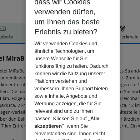
dass wir Cookies
verwenden dürfen,
um Ihnen das beste
Erlebnis zu bieten?
ebote
Hotelbeschreibung
Hotelmerkmale
Wir verwenden Cookies und
elbeschreibung
ähnliche Technologien, um
el MiraBelle
unsere Webseite für Sie
4
funktionsfähig zu halten. Dadurch
otel MiRaBelle liegt ca. 300 m vom Sandstrand (kostenloses Strand
können wir die Nutzung unserer
Sonnenliegen und Sonnenschirme gegen Gebühr verfügbar. Zum tour
Plattform verstehen und
7 km entfernt (Balchik ca. 22 km). Einkaufsmöglichkeiten liegen ca.
verbessern, Ihnen Support bieten
chen. Die nächstgelegenen Bars und Restaurants erreichen Sie na
sowie Inhalte, Angebote und
1 km. Folgende Sehenswürdigkeiten sind vom Hotel aus erreichbar: 
Werbung anzeigen, die für Sie
ark (ca. 2 km), Nature park (ca. 17 km) und cape Kaliakra (ca. 12 
relevant sind und zu Ihnen
agen-Verleih auch ein Taxistand (ca. 5 m) und eine Bushaltestelle (
passen. Klicken Sie auf
„Alle
über den Bahnhof in rund 20 km Entfernung erreichen. Zur ärztlich
17 km Entfernung. Der Flughafen (BOJ) ist ca. 127 km entfernt. Ein 
akzeptieren“
, wenn Sie
einverstanden sind. Ihnen reicht