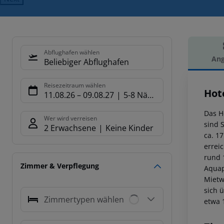
Abflughafen wählen
Ang
Beliebiger Abflughafen
Hot
Reisezeitraum wählen
Hot
11.08.26
–
09.08.27
5-8 Nächte
Das H
Wer wird verreisen
sind 
2 Erwachsene
Keine Kinder
ca. 1
errei
rund 
Zimmer & Verpflegung
Aquap
Mietw
sich 
Zimmertypen wählen
etwa 