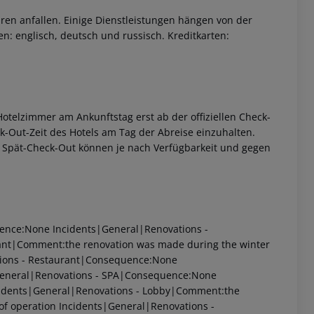
ren anfallen. Einige Dienstleistungen hängen von der
n: englisch, deutsch und russisch. Kreditkarten:
otelzimmer am Ankunftstag erst ab der offiziellen Check-
eck-Out-Zeit des Hotels am Tag der Abreise einzuhalten.
w. Spät-Check-Out können je nach Verfügbarkeit und gegen
uence:None
Incidents|General|Renovations -
ant|Comment:the renovation was made during the winter
ions - Restaurant|Consequence:None
eneral|Renovations - SPA|Consequence:None
idents|General|Renovations - Lobby|Comment:the
of operation
Incidents|General|Renovations -