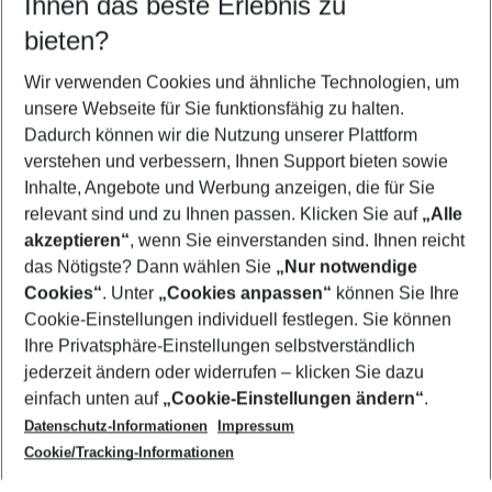
Ihnen das beste Erlebnis zu
11.08.26
–
09.08.27
5-8 Nächte
bieten?
Wer wird verreisen
2 Erwachsene
Keine Kinder
Wir verwenden Cookies und ähnliche Technologien, um
unsere Webseite für Sie funktionsfähig zu halten.
Mehr Filter anzeigen
Dadurch können wir die Nutzung unserer Plattform
verstehen und verbessern, Ihnen Support bieten sowie
Inhalte, Angebote und Werbung anzeigen, die für Sie
relevant sind und zu Ihnen passen. Klicken Sie auf
„Alle
akzeptieren“
, wenn Sie einverstanden sind. Ihnen reicht
das Nötigste? Dann wählen Sie
„Nur notwendige
Footer
Cookies“
. Unter
„Cookies anpassen“
können Sie Ihre
Footer navigation
Cookie-Einstellungen individuell festlegen. Sie können
Über uns
Ihre Privatsphäre-Einstellungen selbstverständlich
AGB
jederzeit ändern oder widerrufen – klicken Sie dazu
Service & Hilfe
Cookie-Einstellungen ändern
einfach unten auf
„Cookie-Einstellungen ändern“
.
Barrierefreies Reisen
Datenschutz-Informationen
Impressum
Cookie-Richtlinie
Folgen Sie uns
Check-in
Cookie/Tracking-Informationen
Datenschutz
FAQ
Impressum