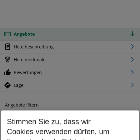
Angebote
Hotelbeschreibung
Hotelmerkmale
Bewertungen
Lage
Angebote filtern
Ändern Sie Ihre Kriterien nach Ihren Wünschen
Stimmen Sie zu, dass wir
Abflughafen wählen
Beliebiger Abflughafen
Cookies verwenden dürfen, um
Reisezeitraum wählen