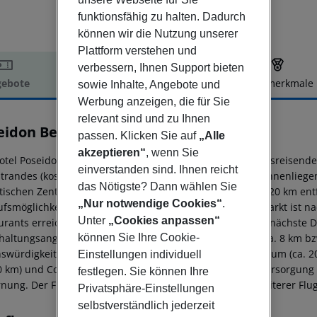
funktionsfähig zu halten. Dadurch
können wir die Nutzung unserer
Plattform verstehen und
verbessern, Ihnen Support bieten
ebote
Hotelbeschreibung
Hotelmerkmale
sowie Inhalte, Angebote und
Werbung anzeigen, die für Sie
elbeschreibung
relevant sind und zu Ihnen
eidon Beach Resort
passen. Klicken Sie auf
„Alle
5
akzeptieren“
, wenn Sie
otel Poseidon Beach Resort , beliebt speziell bei Hochzeitsreisen
einverstanden sind. Ihnen reicht
trandes (kostenloses Strand-Shuttle). Am Strand sind Sonnenlieg
das Nötigste? Dann wählen Sie
tischen Zentrum sind es ca. 1 km. Die Stadt Varna ist ca. 20 km ent
„Nur notwendige Cookies“
.
ufsmöglichkeiten liegen ca. 20 km vom Hotel, ein Supermarkt ist n
Unter
„Cookies anpassen“
urants erreichen Sie ebenfalls nach rund 1 km. Auch die nächste Di
können Sie Ihre Cookie-
haltungsangebote wie ein Kino und ein Theater sind in ca. 8 km bz
swürdigkeiten sind vom Hotel aus erreichbar: Dolphinarium (ca. 20 
Einstellungen individuell
60 km) und Complex Kamchia (ca. 40 km). Zur ärztlichen Versorgung
festlegen. Sie können Ihre
rnung. Der Flughafen (BOJ) ist ca. 127 km entfernt. Ein weiterer Flu
Privatsphäre-Einstellungen
selbstverständlich jederzeit