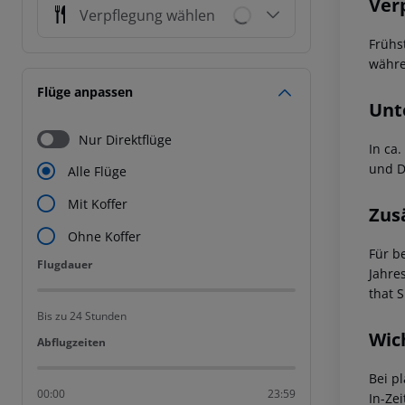
Ver
Verpflegung wählen
Frühs
währe
Flüge anpassen
Unt
Nur Direktflüge
In ca
und D
Alle Flüge
Mit Koffer
Zus
Ohne Koffer
Für b
Flugdauer
Flugdauer
Jahre
that 
Bis zu 24 Stunden
Wic
Abflugzeiten
Abflugzeiten
Bei p
00:00
23:59
In-Zei