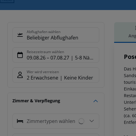
Abflughafen wählen
Ang
Beliebiger Abflughafen
Hot
Reisezeitraum wählen
Pos
09.08.26
–
07.08.27
5-8 Nächte
Das H
Wer wird verreisen
Sands
2 Erwachsene
Keine Kinder
touris
Einka
Resta
Zimmer & Verpflegung
Unter
Sehen
(ca. 
Zimmertypen wählen
Entfe