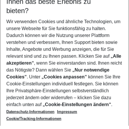
Ihnen das beste Erlebnis zu
09.08.26
–
07.08.27
5-8 Nächte
bieten?
Wer wird verreisen
2 Erwachsene
Keine Kinder
Wir verwenden Cookies und ähnliche Technologien, um
unsere Webseite für Sie funktionsfähig zu halten.
Mehr Filter anzeigen
Dadurch können wir die Nutzung unserer Plattform
verstehen und verbessern, Ihnen Support bieten sowie
Inhalte, Angebote und Werbung anzeigen, die für Sie
relevant sind und zu Ihnen passen. Klicken Sie auf
„Alle
akzeptieren“
, wenn Sie einverstanden sind. Ihnen reicht
das Nötigste? Dann wählen Sie
„Nur notwendige
Footer
Cookies“
. Unter
„Cookies anpassen“
können Sie Ihre
Footer navigation
Cookie-Einstellungen individuell festlegen. Sie können
Über uns
Ihre Privatsphäre-Einstellungen selbstverständlich
AGB
jederzeit ändern oder widerrufen – klicken Sie dazu
Service & Hilfe
Cookie-Einstellungen ändern
einfach unten auf
„Cookie-Einstellungen ändern“
.
Barrierefreies Reisen
Datenschutz-Informationen
Impressum
Cookie-Richtlinie
Folgen Sie uns
Check-in
Cookie/Tracking-Informationen
Datenschutz
FAQ
Impressum