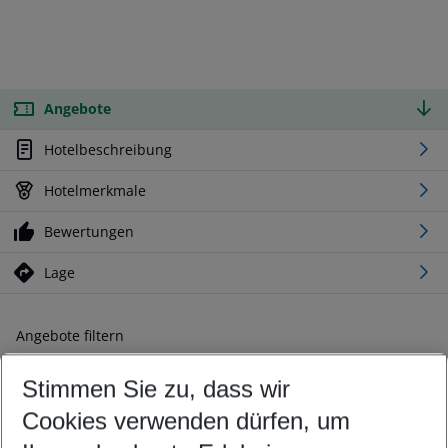
Angebote
Hotelbeschreibung
Hotelmerkmale
Bewertungen
Lage
Angebote filtern
Ändern Sie Ihre Kriterien nach Ihren Wünschen
Stimmen Sie zu, dass wir
Abflughafen wählen
Beliebiger Abflughafen
Cookies verwenden dürfen, um
Reisezeitraum wählen