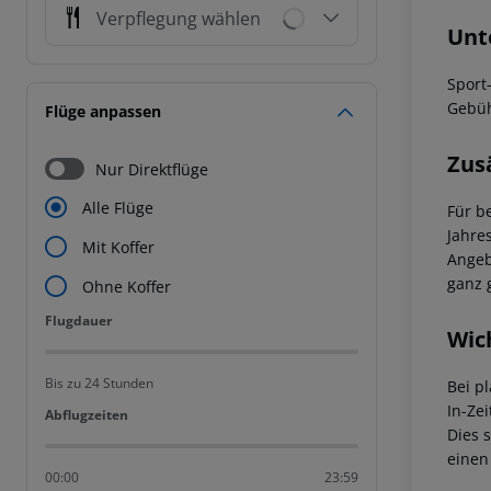
Verpflegung wählen
Unt
Sport
Gebüh
Flüge anpassen
Zus
Nur Direktflüge
Alle Flüge
Für b
Jahre
Mit Koffer
Angeb
ganz 
Ohne Koffer
Flugdauer
Flugdauer
Wic
Bis zu 24 Stunden
Bei p
In-Zei
Abflugzeiten
Abflugzeiten
Dies 
einen
00:00
23:59