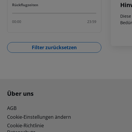
Hin
Rückflugzeiten
Rückflugzeiten
Diese
00:00
23:59
Bedür
Filter zurücksetzen
Footer
Footer navigation
Über uns
AGB
Cookie-Einstellungen ändern
Cookie-Richtlinie