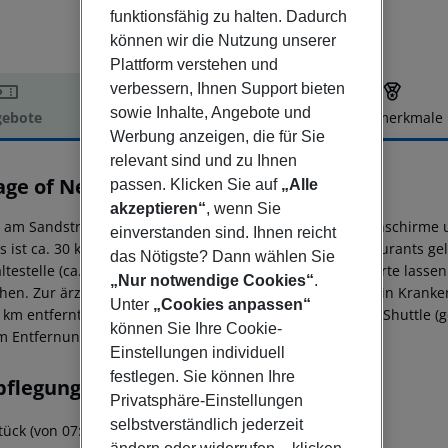
funktionsfähig zu halten. Dadurch
können wir die Nutzung unserer
Plattform verstehen und
verbessern, Ihnen Support bieten
sowie Inhalte, Angebote und
ebote
Hotelbeschreibung
Hotelmerkmale
Werbung anzeigen, die für Sie
elbeschreibung
relevant sind und zu Ihnen
age of Nessebar Hotel
passen. Klicken Sie auf
„Alle
3
akzeptieren“
, wenn Sie
t am Sandstrand gelegenes Hotel. Am Strand sind Sonnenschirme 
einverstanden sind. Ihnen reicht
s ist ca. 30 km entfernt. Zu den nächsten Bars und Restaurants ge
das Nötigste? Dann wählen Sie
ltestelle (ca. 500 m entfernt). Weiter entfernt gelegene Orte lass
„Nur notwendige Cookies“
.
chen. Zur ärztlichen Versorgung im Notfall befindet sich ein Krank
Unter
„Cookies anpassen“
5 km entfernt. Zwischen Hotel und Flughafen verkehrt ein Shuttle (g
können Sie Ihre Cookie-
m Entfernung.
Einstellungen individuell
festlegen. Sie können Ihre
pflegung
Privatsphäre-Einstellungen
selbstverständlich jederzeit
ück (von 07:00 - 10:00 Uhr) vom Buffet.