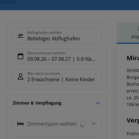
Abflughafen wählen
Ang
Beliebiger Abflughafen
Hot
Reisezeitraum wählen
Mir
09.08.26
–
07.08.27
5-8 Nächte
Direk
Wer wird verreisen
Burga
2 Erwachsene
Keine Kinder
Busha
errei
ca. 2
Zimmer & Verpflegung
106 k
Ver
Zimmertypen wählen
Frühst