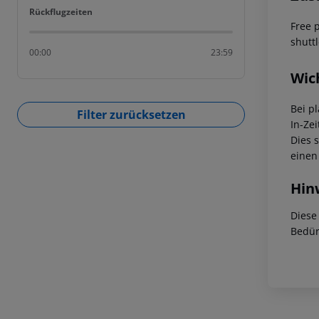
Rückflugzeiten
Rückflugzeiten
Free 
shuttl
00:00
23:59
Wic
Bei p
Filter zurücksetzen
In-Zei
Dies 
einen
Hin
Diese
Bedür