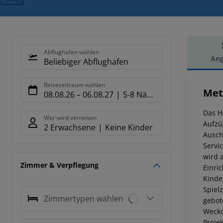
Abflughafen wählen
Ang
Beliebiger Abflughafen
Hot
Reisezeitraum wählen
Met
08.08.26
–
06.08.27
5-8 Nächte
Das H
Wer wird verreisen
Aufzü
2 Erwachsene
Keine Kinder
Ausch
Servi
wird 
Zimmer & Verpflegung
Einri
Kinde
Spiel
Zimmertypen wählen
gebot
Weckd
Proje