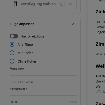
Verpflegung wählen
Ziel
Das H
Flüge anpassen
Gehwe
liege
Nur Direktflüge
Zim
Alle Flüge
Mit Koffer
Wi-Fi 
Ohne Koffer
Wel
Flugdauer
Flugdauer
Auf d
Die F
Bis zu 24 Stunden
Welln
Abflugzeiten
Abflugzeiten
offer
00:00
23:59
Zus