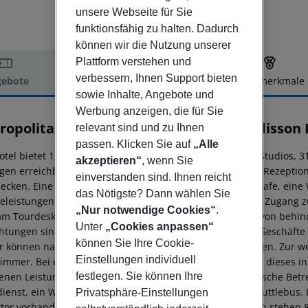
unsere Webseite für Sie
funktionsfähig zu halten. Dadurch
können wir die Nutzung unserer
Plattform verstehen und
verbessern, Ihnen Support bieten
ebote
Hotelbeschreibung
Hotelmerkmale
sowie Inhalte, Angebote und
elbeschreibung
Werbung anzeigen, die für Sie
ropolitan Hotel Sofia, a member of Radisson 
relevant sind und zu Ihnen
passen. Klicken Sie auf
„Alle
otel bietet 11 Junior-Suiten, 11 Suiten, 2 Apartments, 16 Studios, 
akzeptieren“
, wenn Sie
gen erreichbar sind. Englischsprachiges Personal an der Rezeptio
einverstanden sind. Ihnen reicht
ecken. Eine Garderobe, eine Gepäckaufbewahrung, ein Safe, eine
das Nötigste? Dann wählen Sie
celeistungen zur Verfügung. Per WLAN erhalten die Gäste Zugang z
„Nur notwendige Cookies“
.
am Tourdesk geboten. Das Haus verfügt über eine Reihe von behin
Unter
„Cookies anpassen“
chtungen sind vorhanden. Ein Souvenirshop und andere Geschäft
können Sie Ihre Cookie-
r können nach Herzenslust auf dem Spielplatz herumtoben. Zur we
Einstellungen individuell
zimmer. Bei einer Anreise mit dem Auto können die Gäste dieses i
festlegen. Sie können Ihre
enen Leistungen gehören eine Autovermietung, medizinische Betreu
ienst, ein Wäscheservice, ein Friseur und ein eigener Shuttlebus.
Privatsphäre-Einstellungen
ktor vorhanden. Für Konferenzen, Vorträge oder Tagungen stehen 