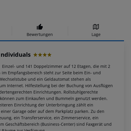
Bewertungen
Lage
Individuals
4
31 Einzel- und 141 Doppelzimmer auf 12 Etagen, die mit 2
n im Empfangsbereich steht zur Seite beim Ein- und
 Wechselstube und ein Geldautomat stehen als
um Internet. Hilfestellung bei der Buchung von Ausflügen
dertengerechten Einrichtungen. Rollstuhlgerechte
e können zum Einkaufen und Bummeln genutzt werden.
iteren Einrichtung der Unterbringung zählt ein
n einer Garage oder auf dem Parkplatz parken. Zu den
ung, ein Transferservice, ein Zimmerservice, ein
 Im Geschäftsbereich (Business-Center) sind Faxgerät und
8 Räume zur Verfügung.