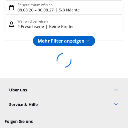
Reisezeitraum wählen
08.08.26
–
06.08.27
5-8 Nächte
Wer wird verreisen
2 Erwachsene
Keine Kinder
Mehr Filter anzeigen
Footer
Footer navigation
Über uns
AGB
Service & Hilfe
Cookie-Einstellungen ändern
Barrierefreies Reisen
Cookie-Richtlinie
Folgen Sie uns
Check-in
Datenschutz