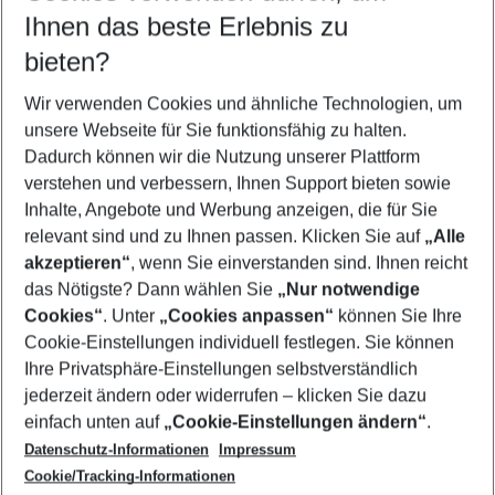
Reisezeitraum wählen
Ihnen das beste Erlebnis zu
12.08.26
–
10.08.27
5-8 Nächte
bieten?
Wer wird verreisen
2 Erwachsene
Keine Kinder
Wir verwenden Cookies und ähnliche Technologien, um
unsere Webseite für Sie funktionsfähig zu halten.
Mehr Filter anzeigen
Dadurch können wir die Nutzung unserer Plattform
verstehen und verbessern, Ihnen Support bieten sowie
Inhalte, Angebote und Werbung anzeigen, die für Sie
relevant sind und zu Ihnen passen. Klicken Sie auf
„Alle
akzeptieren“
, wenn Sie einverstanden sind. Ihnen reicht
das Nötigste? Dann wählen Sie
„Nur notwendige
Footer
Cookies“
. Unter
„Cookies anpassen“
können Sie Ihre
Footer navigation
Cookie-Einstellungen individuell festlegen. Sie können
Über uns
Ihre Privatsphäre-Einstellungen selbstverständlich
AGB
jederzeit ändern oder widerrufen – klicken Sie dazu
Service & Hilfe
Cookie-Einstellungen ändern
einfach unten auf
„Cookie-Einstellungen ändern“
.
Barrierefreies Reisen
Datenschutz-Informationen
Impressum
Cookie-Richtlinie
Folgen Sie uns
Check-in
Cookie/Tracking-Informationen
Datenschutz