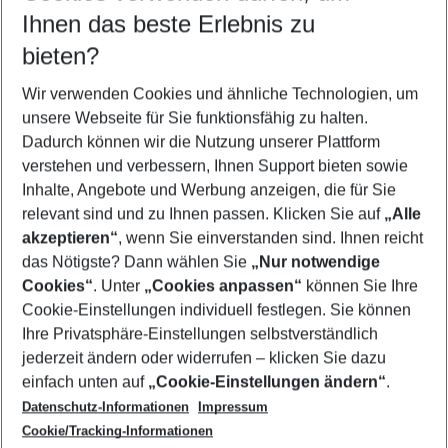
Reisezeitraum wählen
Ihnen das beste Erlebnis zu
09.08.26
–
07.08.27
5-8 Nächte
bieten?
Wer wird verreisen
2 Erwachsene
Keine Kinder
Wir verwenden Cookies und ähnliche Technologien, um
unsere Webseite für Sie funktionsfähig zu halten.
Mehr Filter anzeigen
Dadurch können wir die Nutzung unserer Plattform
verstehen und verbessern, Ihnen Support bieten sowie
Inhalte, Angebote und Werbung anzeigen, die für Sie
relevant sind und zu Ihnen passen. Klicken Sie auf
„Alle
akzeptieren“
, wenn Sie einverstanden sind. Ihnen reicht
das Nötigste? Dann wählen Sie
„Nur notwendige
Footer
Cookies“
. Unter
„Cookies anpassen“
können Sie Ihre
Footer navigation
Cookie-Einstellungen individuell festlegen. Sie können
Über uns
Ihre Privatsphäre-Einstellungen selbstverständlich
AGB
jederzeit ändern oder widerrufen – klicken Sie dazu
Service & Hilfe
Cookie-Einstellungen ändern
einfach unten auf
„Cookie-Einstellungen ändern“
.
Barrierefreies Reisen
Datenschutz-Informationen
Impressum
Cookie-Richtlinie
Folgen Sie uns
Check-in
Cookie/Tracking-Informationen
Datenschutz