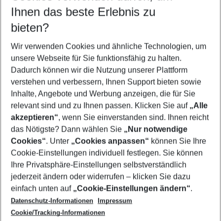
Reisezeitraum wählen
Ihnen das beste Erlebnis zu
09.08.26
–
07.08.27
5-8 Nächte
bieten?
Wer wird verreisen
2 Erwachsene
Keine Kinder
Wir verwenden Cookies und ähnliche Technologien, um
unsere Webseite für Sie funktionsfähig zu halten.
Mehr Filter anzeigen
Dadurch können wir die Nutzung unserer Plattform
verstehen und verbessern, Ihnen Support bieten sowie
Inhalte, Angebote und Werbung anzeigen, die für Sie
relevant sind und zu Ihnen passen. Klicken Sie auf
„Alle
akzeptieren“
, wenn Sie einverstanden sind. Ihnen reicht
das Nötigste? Dann wählen Sie
„Nur notwendige
Footer
Cookies“
. Unter
„Cookies anpassen“
können Sie Ihre
Footer navigation
Cookie-Einstellungen individuell festlegen. Sie können
Über uns
Ihre Privatsphäre-Einstellungen selbstverständlich
AGB
jederzeit ändern oder widerrufen – klicken Sie dazu
Service & Hilfe
Cookie-Einstellungen ändern
einfach unten auf
„Cookie-Einstellungen ändern“
.
Barrierefreies Reisen
Datenschutz-Informationen
Impressum
Cookie-Richtlinie
Folgen Sie uns
Check-in
Cookie/Tracking-Informationen
Datenschutz