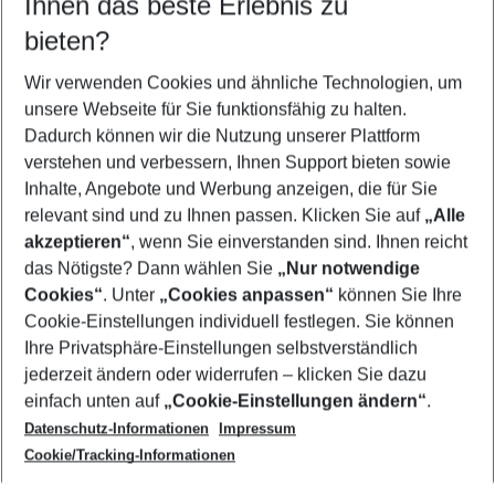
Ihnen das beste Erlebnis zu
09.08.26
–
07.08.27
5-8 Nächte
bieten?
Wer wird verreisen
2 Erwachsene
Keine Kinder
Wir verwenden Cookies und ähnliche Technologien, um
unsere Webseite für Sie funktionsfähig zu halten.
Mehr Filter anzeigen
Dadurch können wir die Nutzung unserer Plattform
verstehen und verbessern, Ihnen Support bieten sowie
Inhalte, Angebote und Werbung anzeigen, die für Sie
relevant sind und zu Ihnen passen. Klicken Sie auf
„Alle
akzeptieren“
, wenn Sie einverstanden sind. Ihnen reicht
das Nötigste? Dann wählen Sie
„Nur notwendige
Footer
Cookies“
. Unter
„Cookies anpassen“
können Sie Ihre
Footer navigation
Cookie-Einstellungen individuell festlegen. Sie können
Über uns
Ihre Privatsphäre-Einstellungen selbstverständlich
AGB
jederzeit ändern oder widerrufen – klicken Sie dazu
Service & Hilfe
Cookie-Einstellungen ändern
einfach unten auf
„Cookie-Einstellungen ändern“
.
Barrierefreies Reisen
Datenschutz-Informationen
Impressum
Cookie-Richtlinie
Folgen Sie uns
Check-in
Cookie/Tracking-Informationen
Datenschutz
FAQ
Impressum