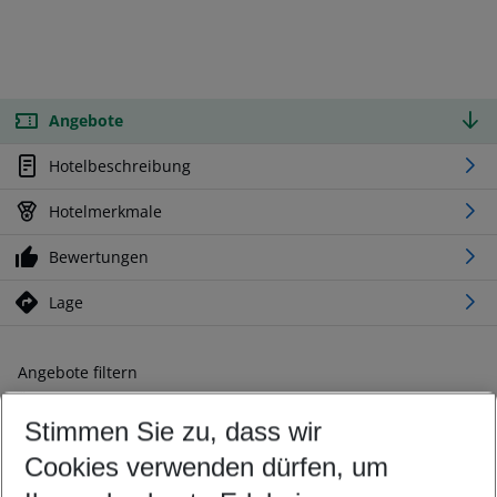
Angebote
Hotelbeschreibung
Hotelmerkmale
Bewertungen
Lage
Angebote filtern
Ändern Sie Ihre Kriterien nach Ihren Wünschen
Stimmen Sie zu, dass wir
Abflughafen wählen
Beliebiger Abflughafen
Cookies verwenden dürfen, um
Reisezeitraum wählen