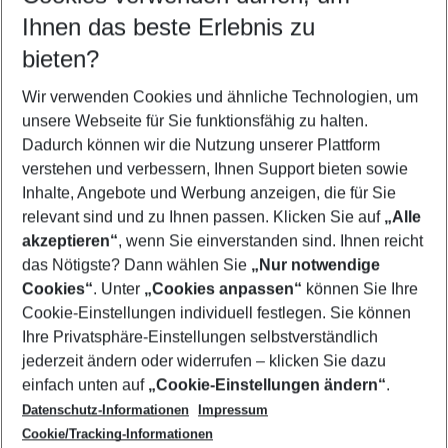
Reisezeitraum wählen
Ihnen das beste Erlebnis zu
12.08.26
–
10.08.27
5-8 Nächte
bieten?
Wer wird verreisen
2 Erwachsene
Keine Kinder
Wir verwenden Cookies und ähnliche Technologien, um
unsere Webseite für Sie funktionsfähig zu halten.
Mehr Filter anzeigen
Dadurch können wir die Nutzung unserer Plattform
verstehen und verbessern, Ihnen Support bieten sowie
Inhalte, Angebote und Werbung anzeigen, die für Sie
relevant sind und zu Ihnen passen. Klicken Sie auf
„Alle
akzeptieren“
, wenn Sie einverstanden sind. Ihnen reicht
das Nötigste? Dann wählen Sie
„Nur notwendige
Footer
Cookies“
. Unter
„Cookies anpassen“
können Sie Ihre
Footer navigation
Cookie-Einstellungen individuell festlegen. Sie können
Über uns
Ihre Privatsphäre-Einstellungen selbstverständlich
AGB
jederzeit ändern oder widerrufen – klicken Sie dazu
Service & Hilfe
Cookie-Einstellungen ändern
einfach unten auf
„Cookie-Einstellungen ändern“
.
Barrierefreies Reisen
Datenschutz-Informationen
Impressum
Cookie-Richtlinie
Folgen Sie uns
Check-in
Cookie/Tracking-Informationen
Datenschutz