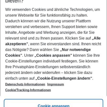
bieten?
Wer wird verreisen
2 Erwachsene
Keine Kinder
Wir verwenden Cookies und ähnliche Technologien, um
unsere Webseite für Sie funktionsfähig zu halten.
Mehr Filter anzeigen
Dadurch können wir die Nutzung unserer Plattform
verstehen und verbessern, Ihnen Support bieten sowie
Inhalte, Angebote und Werbung anzeigen, die für Sie
relevant sind und zu Ihnen passen. Klicken Sie auf
„Alle
akzeptieren“
, wenn Sie einverstanden sind. Ihnen reicht
das Nötigste? Dann wählen Sie
„Nur notwendige
Footer
Cookies“
. Unter
„Cookies anpassen“
können Sie Ihre
Footer navigation
Cookie-Einstellungen individuell festlegen. Sie können
Über uns
Ihre Privatsphäre-Einstellungen selbstverständlich
AGB
jederzeit ändern oder widerrufen – klicken Sie dazu
Service & Hilfe
Cookie-Einstellungen ändern
einfach unten auf
„Cookie-Einstellungen ändern“
.
Barrierefreies Reisen
Datenschutz-Informationen
Impressum
Cookie-Richtlinie
Folgen Sie uns
Check-in
Cookie/Tracking-Informationen
Datenschutz
FAQ
Impressum
Flugbeschränkungen
Hilfe & Kontakt
Cookie anpassen