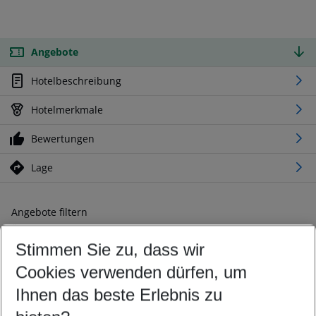
Angebote
Hotelbeschreibung
Hotelmerkmale
Bewertungen
Lage
Angebote filtern
Ändern Sie Ihre Kriterien nach Ihren Wünschen
Stimmen Sie zu, dass wir
Abflughafen wählen
Beliebiger Abflughafen
Cookies verwenden dürfen, um
Reisezeitraum wählen
Ihnen das beste Erlebnis zu
09.08.26
–
07.08.27
5-8 Nächte