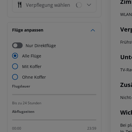
Zim
Verpflegung wählen
WLAN-
Ver
Flüge anpassen
Frühs
Nur Direktflüge
Unt
Alle Flüge
Mit Koffer
TV-R
Ohne Koffer
Zus
Flugdauer
Flugdauer
Nicht
Bis zu 24 Stunden
Wic
Abflugzeiten
Abflugzeiten
Bei p
00:00
23:59
In-Zei