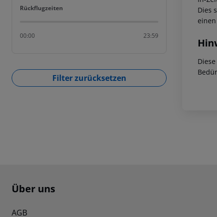
Rückflugzeiten
Rückflugzeiten
Dies 
einen
00:00
23:59
Hin
Diese
Bedür
Filter zurücksetzen
Footer
Footer navigation
Über uns
AGB