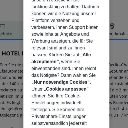
funktionsfähig zu halten. Dadurch
können wir die Nutzung unserer
Plattform verstehen und
verbessern, Ihnen Support bieten
ebote
Hotelbeschreibung
Hotelmerkmale
sowie Inhalte, Angebote und
Werbung anzeigen, die für Sie
elbeschreibung
relevant sind und zu Ihnen
 HOTEL Berlin-Charlottenburg
passen. Klicken Sie auf
„Alle
akzeptieren“
, wenn Sie
ßen Sie die praktischen Annehmlichkeiten im B&B Hotel Berlin-Ch
einverstanden sind. Ihnen reicht
ufsautomaten. Frühstücksbuffet wird wochentags gegen Gebühr an
das Nötigste? Dann wählen Sie
tion und einen Aufzug. Parkplätze stehen auf dem Hotelgelände zu
„Nur notwendige Cookies“
.
 der 140 klimatisierten Zimmer mit Flachbildfernseher und kost
Unter
„Cookies anpassen“
rocknern ausgestattet. Schreibtische sind vorhanden, und die Zimm
det sich im Berliner Bezirk Charlottenburg, nur 5 Autominuten v
können Sie Ihre Cookie-
rnt. Es liegt in der Nähe der Messe Berlin (1, 1 km) und des Brande
Einstellungen individuell
ähe gehören die Deutsche Oper Berlin (1 km), das ICC Berlin (1, 4 
festlegen. Sie können Ihre
tgelegene größere Flughafen ist Berlin (BER-Brandenburg), 31, 7 k
Privatsphäre-Einstellungen
selbstverständlich jederzeit