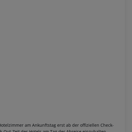
 akzeptieren
otelzimmer am Ankunftstag erst ab der offiziellen Check-
eck-Out-Zeit des Hotels am Tag der Abreise einzuhalten.