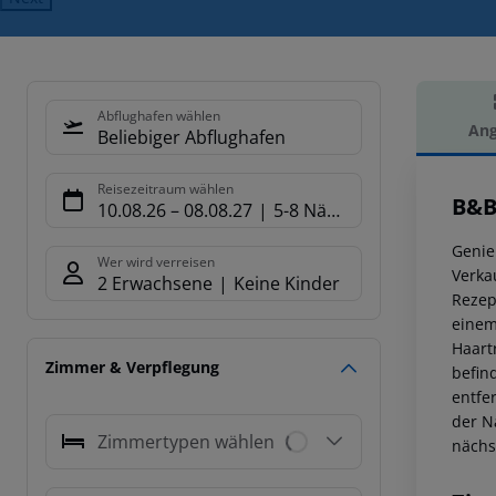
Abflughafen wählen
Ang
Beliebiger Abflughafen
Hot
Reisezeitraum wählen
B&B
10.08.26
–
08.08.27
5-8 Nächte
Genie
Wer wird verreisen
Verka
2 Erwachsene
Keine Kinder
Rezep
einem
Haart
Zimmer & Verpflegung
befin
entfe
der N
Zimmertypen wählen
nächs