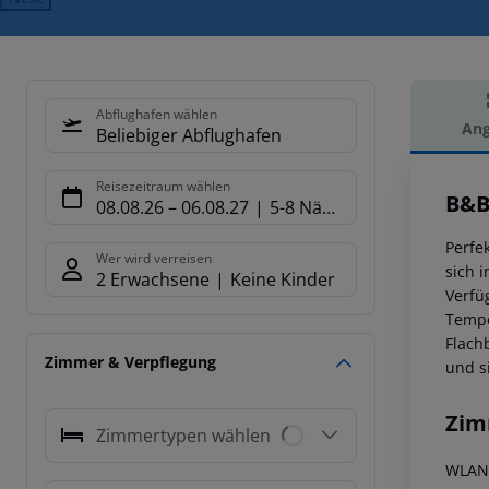
Abflughafen wählen
Ang
Beliebiger Abflughafen
Hot
Reisezeitraum wählen
B&B
08.08.26
–
06.08.27
5-8 Nächte
Perfe
Wer wird verreisen
sich 
2 Erwachsene
Keine Kinder
Verfü
Tempe
Flach
Zimmer & Verpflegung
und s
Zim
Zimmertypen wählen
WLAN-