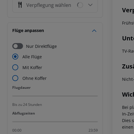
Verpflegung wählen
Ver
Frühs
Flüge anpassen
Unt
Nur Direktflüge
TV-R
Alle Flüge
Zus
Mit Koffer
Ohne Koffer
Nicht
Flugdauer
Flugdauer
Wic
Bis zu 24 Stunden
Bei p
Abflugzeiten
Abflugzeiten
In-Zei
Dies 
einen
00:00
23:59