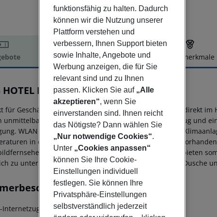
funktionsfähig zu halten. Dadurch
können wir die Nutzung unserer
Plattform verstehen und
verbessern, Ihnen Support bieten
sowie Inhalte, Angebote und
ebote
Hotelbeschreibung
Hotelmerkmale
Werbung anzeigen, die für Sie
elbeschreibung
relevant sind und zu Ihnen
 HOTEL Berlin-Tiergarten
passen. Klicken Sie auf
„Alle
akzeptieren“
, wenn Sie
kt für Geschäftsreisende und Familien, liegt dieses Hotel direkt im
einverstanden sind. Ihnen reicht
in unmittelbarer Nähe. Das Hotel verfügt über einen Aufzug und e
das Nötigste? Dann wählen Sie
gung. WLAN ist in den öffentlichen Bereichen verfügbar. Klimaan
„Nur notwendige Cookies“
.
raturen in den Zimmern. Ein Schreibtisch ist ebenfalls vorhanden
Unter
„Cookies anpassen“
bildfernseher und kostenfreiem WLAN ausgestattet und bieten som
können Sie Ihre Cookie-
ich zu unterhalten. Die Badezimmer verfügen über eine Dusche un
Einstellungen individuell
festlegen. Sie können Ihre
merbeschreibung
Privatsphäre-Einstellungen
selbstverständlich jederzeit
Internetzugang