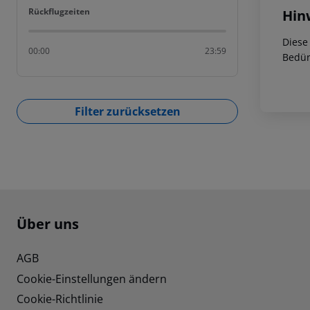
Rückflugzeiten
Rückflugzeiten
Hin
Diese
00:00
23:59
Bedür
Filter zurücksetzen
Footer
Footer navigation
Über uns
AGB
Cookie-Einstellungen ändern
Cookie-Richtlinie