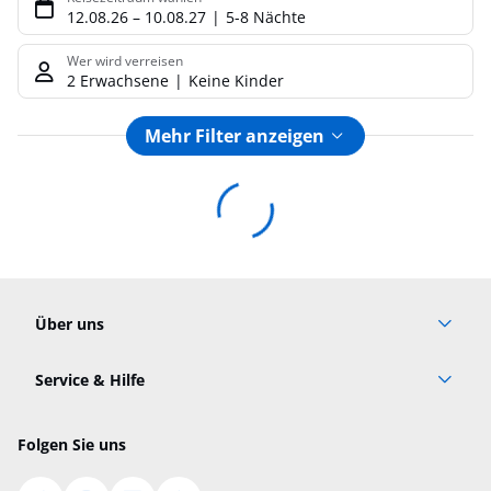
12.08.26
–
10.08.27
5-8 Nächte
Wer wird verreisen
2 Erwachsene
Keine Kinder
Mehr Filter anzeigen
Footer
Footer navigation
Über uns
AGB
Service & Hilfe
Cookie-Einstellungen ändern
Barrierefreies Reisen
Cookie-Richtlinie
Folgen Sie uns
Check-in
Datenschutz
FAQ
Impressum