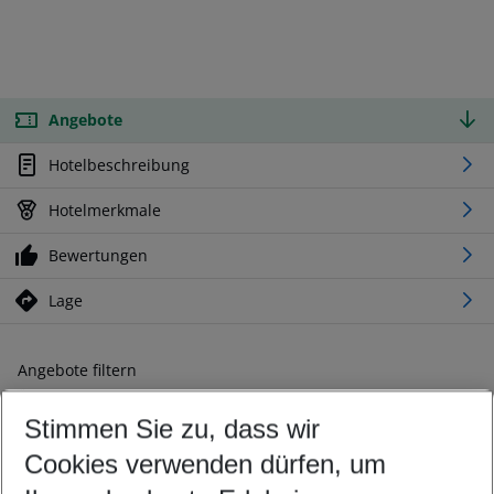
Angebote
Hotelbeschreibung
Hotelmerkmale
Bewertungen
Lage
Angebote filtern
Ändern Sie Ihre Kriterien nach Ihren Wünschen
Stimmen Sie zu, dass wir
Abflughafen wählen
Beliebiger Abflughafen
Cookies verwenden dürfen, um
Reisezeitraum wählen