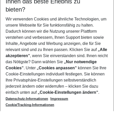
Ihnen das beste Erlebnis zu
08.08.26
–
06.08.27
5-8 Nächte
bieten?
Wer wird verreisen
2 Erwachsene
Keine Kinder
Wir verwenden Cookies und ähnliche Technologien, um
unsere Webseite für Sie funktionsfähig zu halten.
Mehr Filter anzeigen
Dadurch können wir die Nutzung unserer Plattform
verstehen und verbessern, Ihnen Support bieten sowie
Inhalte, Angebote und Werbung anzeigen, die für Sie
relevant sind und zu Ihnen passen. Klicken Sie auf
„Alle
akzeptieren“
, wenn Sie einverstanden sind. Ihnen reicht
das Nötigste? Dann wählen Sie
„Nur notwendige
Footer
Cookies“
. Unter
„Cookies anpassen“
können Sie Ihre
Footer navigation
Cookie-Einstellungen individuell festlegen. Sie können
Über uns
Ihre Privatsphäre-Einstellungen selbstverständlich
AGB
jederzeit ändern oder widerrufen – klicken Sie dazu
Service & Hilfe
Cookie-Einstellungen ändern
einfach unten auf
„Cookie-Einstellungen ändern“
.
Barrierefreies Reisen
Datenschutz-Informationen
Impressum
Cookie-Richtlinie
Folgen Sie uns
Check-in
Cookie/Tracking-Informationen
Datenschutz
FAQ
Impressum