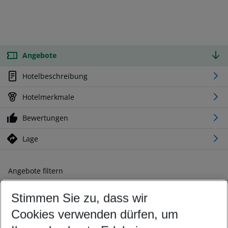
Angebote
Hotelbeschreibung
Hotelmerkmale
Bewertungen
Lage
Angebote filtern
Ändern Sie Ihre Kriterien nach Ihren Wünschen
Stimmen Sie zu, dass wir
Abflughafen wählen
Beliebiger Abflughafen
Cookies verwenden dürfen, um
Reisezeitraum wählen