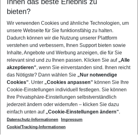
Ihnen das beste Erlebnis zu
10.08.26
–
08.08.27
5-8 Nächte
bieten?
Wer wird verreisen
2 Erwachsene
Keine Kinder
Wir verwenden Cookies und ähnliche Technologien, um
unsere Webseite für Sie funktionsfähig zu halten.
Mehr Filter anzeigen
Dadurch können wir die Nutzung unserer Plattform
verstehen und verbessern, Ihnen Support bieten sowie
Inhalte, Angebote und Werbung anzeigen, die für Sie
relevant sind und zu Ihnen passen. Klicken Sie auf
„Alle
akzeptieren“
, wenn Sie einverstanden sind. Ihnen reicht
das Nötigste? Dann wählen Sie
„Nur notwendige
Footer
Cookies“
. Unter
„Cookies anpassen“
können Sie Ihre
Footer navigation
Cookie-Einstellungen individuell festlegen. Sie können
Über uns
Ihre Privatsphäre-Einstellungen selbstverständlich
AGB
jederzeit ändern oder widerrufen – klicken Sie dazu
Service & Hilfe
Cookie-Einstellungen ändern
einfach unten auf
„Cookie-Einstellungen ändern“
.
Barrierefreies Reisen
Datenschutz-Informationen
Impressum
Cookie-Richtlinie
Folgen Sie uns
Check-in
Cookie/Tracking-Informationen
Datenschutz
FAQ
Impressum