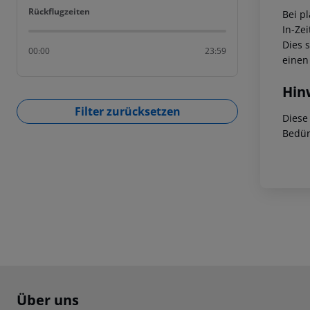
Rückflugzeiten
Rückflugzeiten
Bei p
In-Zei
Dies 
00:00
23:59
einen
Hin
Filter zurücksetzen
Diese
Bedür
Footer
Footer navigation
Über uns