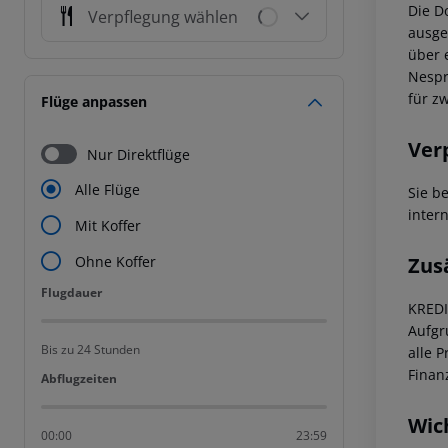
Die D
Verpflegung wählen
ausge
über 
Nespr
für z
Flüge anpassen
Ver
Nur Direktflüge
Alle Flüge
Sie b
intern
Mit Koffer
Zus
Ohne Koffer
Flugdauer
Flugdauer
KRED
Aufgr
Bis zu 24 Stunden
alle 
Finan
Abflugzeiten
Abflugzeiten
Wic
00:00
23:59