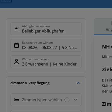
Abflughafen wählen
Ang
Beliebiger Abflughafen
Hot
Reisezeitraum wählen
NH 
08.08.26
–
06.08.27
5-8 Nächte
Mitte
Wer wird verreisen
2 Erwachsene
Keine Kinder
Ziel
Das N
Zimmer & Verpflegung
Stätt
der l
Zimmertypen wählen
Zim