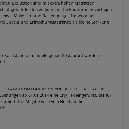
htet. Die Betten sind mit extra hohen Matratzen
Schlaf gewährleisten zu können. Die Badezimmer verfügen
 sowie Make-Up- und Rasierspiegel. Neben einer
e Snacks und Erfrischungsgetränke als kleine Stärkung
ive-Kochstation. Im hoteleigenen Restaurant werden
 akzeptieren
tet.
ELLE LANDESKATEGORIE:
4 Sterne
WICHTIGER HINWEIS:
uchungen ab 01.01.2014 eine City Tax eingeführt, die für
inkludiert. Die Abgabe wird vom Hotel an die
ich.