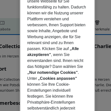
unsere Webseite für Sie
funktionsfähig zu halten. Dadurch
können wir die Nutzung unserer
Plattform verstehen und
verbessern, Ihnen Support bieten
ebote
Hotelbeschreibung
Hotelmerkmale
sowie Inhalte, Angebote und
elbeschreibung
Werbung anzeigen, die für Sie
relevant sind und zu Ihnen
Collection Berlin Mitte am Checkpoint Charli
passen. Klicken Sie auf
„Alle
akzeptieren“
, wenn Sie
n im Herzen der Stadt gelegen!
einverstanden sind. Ihnen reicht
das Nötigste? Dann wählen Sie
ort
„Nur notwendige Cookies“
.
Unter
„Cookies anpassen“
H Collection Berlin Mitte ist ein 4-Sterne Superior Hotel im Herze
können Sie Ihre Cookie-
en wie Potsdamer Platz, Friedrichstraße und Checkpoint Charlie. Die
uxuriösen Shopping Mall LP12 sind ebenfalls bequem zu Fuß erreic
Einstellungen individuell
festlegen. Sie können Ihre
merbeschreibung
Privatsphäre-Einstellungen
selbstverständlich jederzeit