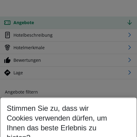
Angebote
Hotelbeschreibung
Hotelmerkmale
Bewertungen
Lage
Angebote filtern
Ändern Sie Ihre Kriterien nach Ihren Wünschen
Stimmen Sie zu, dass wir
Abflughafen wählen
Beliebiger Abflughafen
Cookies verwenden dürfen, um
Reisezeitraum wählen
Ihnen das beste Erlebnis zu
11.08.26
–
09.08.27
5-8 Nächte