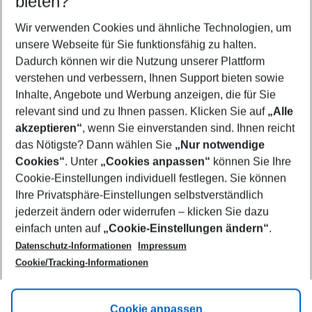
bieten?
Wer wird verreisen
2 Erwachsene
Keine Kinder
Wir verwenden Cookies und ähnliche Technologien, um
unsere Webseite für Sie funktionsfähig zu halten.
Mehr Filter anzeigen
Dadurch können wir die Nutzung unserer Plattform
verstehen und verbessern, Ihnen Support bieten sowie
Inhalte, Angebote und Werbung anzeigen, die für Sie
relevant sind und zu Ihnen passen. Klicken Sie auf
„Alle
akzeptieren“
, wenn Sie einverstanden sind. Ihnen reicht
das Nötigste? Dann wählen Sie
„Nur notwendige
Footer
Cookies“
. Unter
„Cookies anpassen“
können Sie Ihre
Footer navigation
Cookie-Einstellungen individuell festlegen. Sie können
Über uns
Ihre Privatsphäre-Einstellungen selbstverständlich
AGB
jederzeit ändern oder widerrufen – klicken Sie dazu
Service & Hilfe
Cookie-Einstellungen ändern
einfach unten auf
„Cookie-Einstellungen ändern“
.
Barrierefreies Reisen
Datenschutz-Informationen
Impressum
Cookie-Richtlinie
Folgen Sie uns
Check-in
Cookie/Tracking-Informationen
Datenschutz
FAQ
Impressum
Flugbeschränkungen
Hilfe & Kontakt
Cookie anpassen