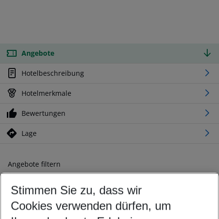
Angebote
Hotelbeschreibung
Hotelmerkmale
Bewertungen
Lage
Angebote filtern
Ändern Sie Ihre Kriterien nach Ihren Wünschen
Stimmen Sie zu, dass wir
Abflughafen wählen
Beliebiger Abflughafen
Cookies verwenden dürfen, um
Reisezeitraum wählen