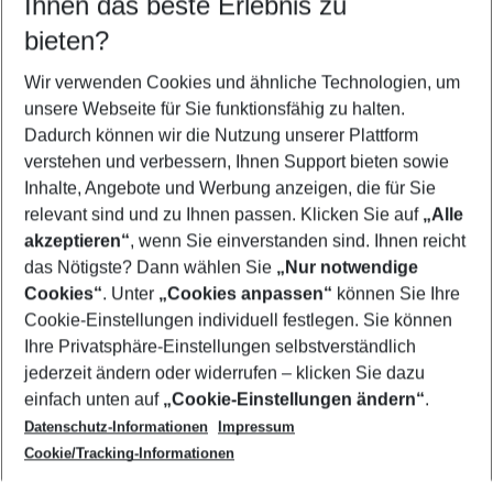
Ihnen das beste Erlebnis zu
09.08.26
–
07.08.27
5-8 Nächte
bieten?
Wer wird verreisen
2 Erwachsene
Keine Kinder
Wir verwenden Cookies und ähnliche Technologien, um
unsere Webseite für Sie funktionsfähig zu halten.
Mehr Filter anzeigen
Dadurch können wir die Nutzung unserer Plattform
verstehen und verbessern, Ihnen Support bieten sowie
Inhalte, Angebote und Werbung anzeigen, die für Sie
relevant sind und zu Ihnen passen. Klicken Sie auf
„Alle
akzeptieren“
, wenn Sie einverstanden sind. Ihnen reicht
das Nötigste? Dann wählen Sie
„Nur notwendige
Footer
Cookies“
. Unter
„Cookies anpassen“
können Sie Ihre
Footer navigation
Cookie-Einstellungen individuell festlegen. Sie können
Über uns
Ihre Privatsphäre-Einstellungen selbstverständlich
AGB
jederzeit ändern oder widerrufen – klicken Sie dazu
Service & Hilfe
Cookie-Einstellungen ändern
einfach unten auf
„Cookie-Einstellungen ändern“
.
Barrierefreies Reisen
Datenschutz-Informationen
Impressum
Cookie-Richtlinie
Folgen Sie uns
Check-in
Cookie/Tracking-Informationen
Datenschutz
FAQ
Impressum