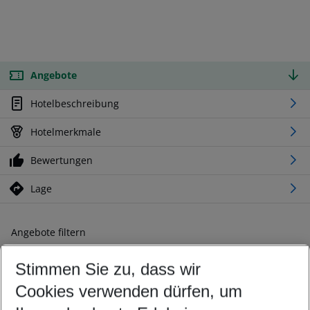
Angebote
Hotelbeschreibung
Hotelmerkmale
Bewertungen
Lage
Angebote filtern
Ändern Sie Ihre Kriterien nach Ihren Wünschen
Stimmen Sie zu, dass wir
Abflughafen wählen
Beliebiger Abflughafen
Cookies verwenden dürfen, um
Reisezeitraum wählen