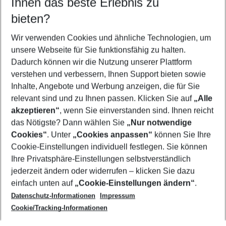
Ihnen das beste Erlebnis zu
08.08.26
–
06.08.27
5-8 Nächte
bieten?
Wer wird verreisen
2 Erwachsene
Keine Kinder
Wir verwenden Cookies und ähnliche Technologien, um
unsere Webseite für Sie funktionsfähig zu halten.
Mehr Filter anzeigen
Dadurch können wir die Nutzung unserer Plattform
verstehen und verbessern, Ihnen Support bieten sowie
Inhalte, Angebote und Werbung anzeigen, die für Sie
relevant sind und zu Ihnen passen. Klicken Sie auf
„Alle
akzeptieren“
, wenn Sie einverstanden sind. Ihnen reicht
das Nötigste? Dann wählen Sie
„Nur notwendige
Footer
Cookies“
. Unter
„Cookies anpassen“
können Sie Ihre
Footer navigation
Cookie-Einstellungen individuell festlegen. Sie können
Über uns
Ihre Privatsphäre-Einstellungen selbstverständlich
AGB
jederzeit ändern oder widerrufen – klicken Sie dazu
Service & Hilfe
Cookie-Einstellungen ändern
einfach unten auf
„Cookie-Einstellungen ändern“
.
Barrierefreies Reisen
Datenschutz-Informationen
Impressum
Cookie-Richtlinie
Folgen Sie uns
Check-in
Cookie/Tracking-Informationen
Datenschutz
FAQ
Impressum