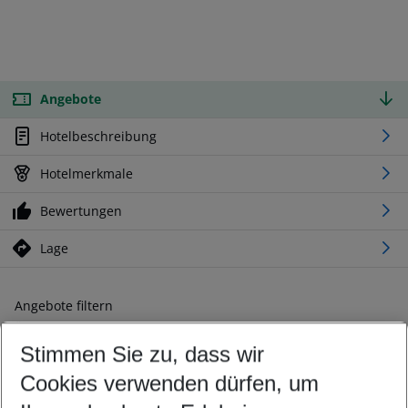
Angebote
Hotelbeschreibung
Hotelmerkmale
Bewertungen
Lage
Angebote filtern
Ändern Sie Ihre Kriterien nach Ihren Wünschen
Stimmen Sie zu, dass wir
Abflughafen wählen
Beliebiger Abflughafen
Cookies verwenden dürfen, um
Reisezeitraum wählen