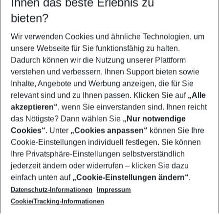
Ihnen das beste Erlebnis zu
08.08.26
–
06.08.27
5-8 Nächte
bieten?
Wer wird verreisen
2 Erwachsene
Keine Kinder
Wir verwenden Cookies und ähnliche Technologien, um
unsere Webseite für Sie funktionsfähig zu halten.
Mehr Filter anzeigen
Dadurch können wir die Nutzung unserer Plattform
verstehen und verbessern, Ihnen Support bieten sowie
Inhalte, Angebote und Werbung anzeigen, die für Sie
relevant sind und zu Ihnen passen. Klicken Sie auf
„Alle
akzeptieren“
, wenn Sie einverstanden sind. Ihnen reicht
das Nötigste? Dann wählen Sie
„Nur notwendige
Footer
Cookies“
. Unter
„Cookies anpassen“
können Sie Ihre
Footer navigation
Cookie-Einstellungen individuell festlegen. Sie können
Über uns
Ihre Privatsphäre-Einstellungen selbstverständlich
AGB
jederzeit ändern oder widerrufen – klicken Sie dazu
Service & Hilfe
Cookie-Einstellungen ändern
einfach unten auf
„Cookie-Einstellungen ändern“
.
Barrierefreies Reisen
Datenschutz-Informationen
Impressum
Cookie-Richtlinie
Folgen Sie uns
Check-in
Cookie/Tracking-Informationen
Datenschutz
FAQ
Impressum