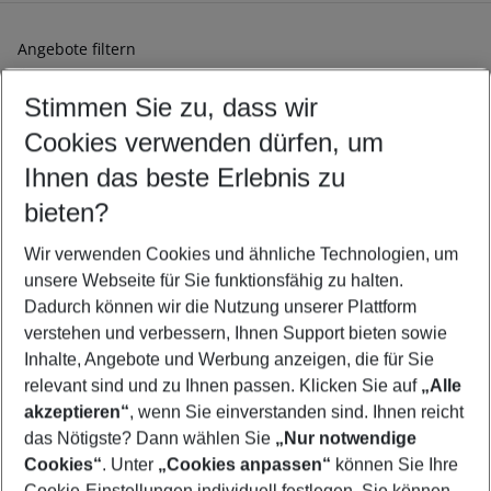
Angebote filtern
Ändern Sie Ihre Kriterien nach Ihren Wünschen
Stimmen Sie zu, dass wir
Abflughafen wählen
Beliebiger Abflughafen
Cookies verwenden dürfen, um
Reisezeitraum wählen
Ihnen das beste Erlebnis zu
09.08.26
–
07.08.27
5-8 Nächte
bieten?
Wer wird verreisen
2 Erwachsene
Keine Kinder
Wir verwenden Cookies und ähnliche Technologien, um
unsere Webseite für Sie funktionsfähig zu halten.
Mehr Filter anzeigen
Dadurch können wir die Nutzung unserer Plattform
verstehen und verbessern, Ihnen Support bieten sowie
Inhalte, Angebote und Werbung anzeigen, die für Sie
relevant sind und zu Ihnen passen. Klicken Sie auf
„Alle
akzeptieren“
, wenn Sie einverstanden sind. Ihnen reicht
das Nötigste? Dann wählen Sie
„Nur notwendige
Footer
Cookies“
. Unter
„Cookies anpassen“
können Sie Ihre
Footer navigation
Cookie-Einstellungen individuell festlegen. Sie können