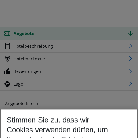
Angebote
Hotelbeschreibung
Hotelmerkmale
Bewertungen
Lage
Angebote filtern
Ändern Sie Ihre Kriterien nach Ihren Wünschen
Stimmen Sie zu, dass wir
Abflughafen wählen
Beliebiger Abflughafen
Cookies verwenden dürfen, um
Reisezeitraum wählen