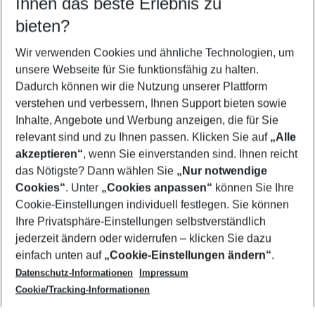
Ihnen das beste Erlebnis zu
11.08.26
–
09.08.27
5-8 Nächte
bieten?
Wer wird verreisen
2 Erwachsene
Keine Kinder
Wir verwenden Cookies und ähnliche Technologien, um
unsere Webseite für Sie funktionsfähig zu halten.
Mehr Filter anzeigen
Dadurch können wir die Nutzung unserer Plattform
verstehen und verbessern, Ihnen Support bieten sowie
Inhalte, Angebote und Werbung anzeigen, die für Sie
relevant sind und zu Ihnen passen. Klicken Sie auf
„Alle
akzeptieren“
, wenn Sie einverstanden sind. Ihnen reicht
das Nötigste? Dann wählen Sie
„Nur notwendige
Footer
Cookies“
. Unter
„Cookies anpassen“
können Sie Ihre
Footer navigation
Cookie-Einstellungen individuell festlegen. Sie können
Über uns
Ihre Privatsphäre-Einstellungen selbstverständlich
AGB
jederzeit ändern oder widerrufen – klicken Sie dazu
Service & Hilfe
Cookie-Einstellungen ändern
einfach unten auf
„Cookie-Einstellungen ändern“
.
Barrierefreies Reisen
Datenschutz-Informationen
Impressum
Cookie-Richtlinie
Folgen Sie uns
Check-in
Cookie/Tracking-Informationen
Datenschutz
FAQ
Impressum