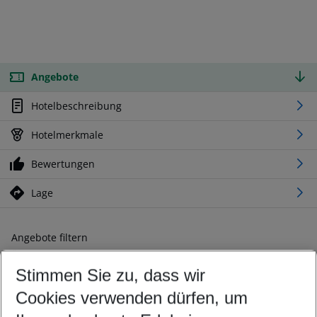
Angebote
Hotelbeschreibung
Hotelmerkmale
Bewertungen
Lage
Angebote filtern
Ändern Sie Ihre Kriterien nach Ihren Wünschen
Stimmen Sie zu, dass wir
Abflughafen wählen
Beliebiger Abflughafen
Cookies verwenden dürfen, um
Reisezeitraum wählen