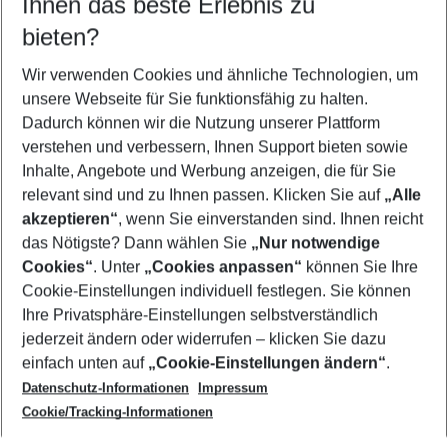
Ihnen das beste Erlebnis zu
09.08.26
–
07.08.27
5-8 Nächte
bieten?
Wer wird verreisen
2 Erwachsene
Keine Kinder
Wir verwenden Cookies und ähnliche Technologien, um
unsere Webseite für Sie funktionsfähig zu halten.
Mehr Filter anzeigen
Dadurch können wir die Nutzung unserer Plattform
verstehen und verbessern, Ihnen Support bieten sowie
Inhalte, Angebote und Werbung anzeigen, die für Sie
relevant sind und zu Ihnen passen. Klicken Sie auf
„Alle
akzeptieren“
, wenn Sie einverstanden sind. Ihnen reicht
das Nötigste? Dann wählen Sie
„Nur notwendige
Footer
Cookies“
. Unter
„Cookies anpassen“
können Sie Ihre
Footer navigation
Cookie-Einstellungen individuell festlegen. Sie können
Über uns
Ihre Privatsphäre-Einstellungen selbstverständlich
AGB
jederzeit ändern oder widerrufen – klicken Sie dazu
Service & Hilfe
Cookie-Einstellungen ändern
einfach unten auf
„Cookie-Einstellungen ändern“
.
Barrierefreies Reisen
Datenschutz-Informationen
Impressum
Cookie-Richtlinie
Folgen Sie uns
Check-in
Cookie/Tracking-Informationen
Datenschutz
FAQ
Impressum