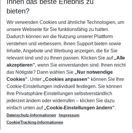
Ihnen das beste Erlebnis zu
09.08.26
–
07.08.27
5-8 Nächte
bieten?
Wer wird verreisen
2 Erwachsene
Keine Kinder
Wir verwenden Cookies und ähnliche Technologien, um
unsere Webseite für Sie funktionsfähig zu halten.
Mehr Filter anzeigen
Dadurch können wir die Nutzung unserer Plattform
verstehen und verbessern, Ihnen Support bieten sowie
Inhalte, Angebote und Werbung anzeigen, die für Sie
relevant sind und zu Ihnen passen. Klicken Sie auf
„Alle
akzeptieren“
, wenn Sie einverstanden sind. Ihnen reicht
das Nötigste? Dann wählen Sie
„Nur notwendige
Footer
Cookies“
. Unter
„Cookies anpassen“
können Sie Ihre
Footer navigation
Cookie-Einstellungen individuell festlegen. Sie können
Über uns
Ihre Privatsphäre-Einstellungen selbstverständlich
AGB
jederzeit ändern oder widerrufen – klicken Sie dazu
Service & Hilfe
Cookie-Einstellungen ändern
einfach unten auf
„Cookie-Einstellungen ändern“
.
Barrierefreies Reisen
Datenschutz-Informationen
Impressum
Cookie-Richtlinie
Folgen Sie uns
Check-in
Cookie/Tracking-Informationen
Datenschutz
FAQ
Impressum