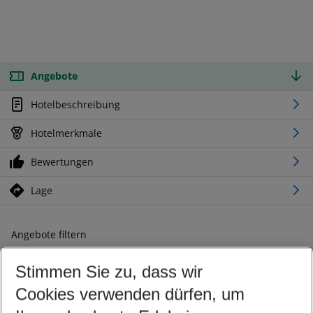
Angebote
Hotelbeschreibung
Hotelmerkmale
Bewertungen
Lage
Angebote filtern
Ändern Sie Ihre Kriterien nach Ihren Wünschen
Stimmen Sie zu, dass wir
Abflughafen wählen
Beliebiger Abflughafen
Cookies verwenden dürfen, um
Reisezeitraum wählen