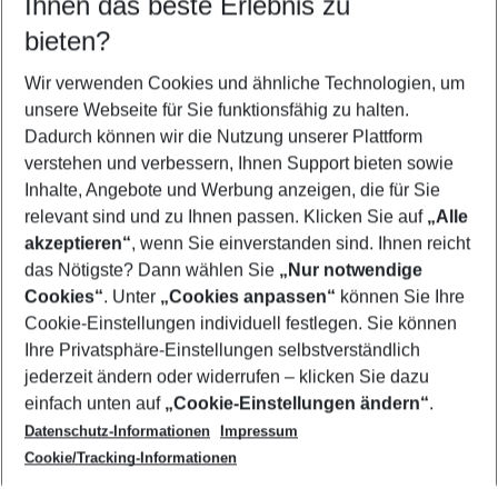
Ihnen das beste Erlebnis zu
08.08.26
–
06.08.27
5-8 Nächte
bieten?
Wer wird verreisen
2 Erwachsene
Keine Kinder
Wir verwenden Cookies und ähnliche Technologien, um
unsere Webseite für Sie funktionsfähig zu halten.
Mehr Filter anzeigen
Dadurch können wir die Nutzung unserer Plattform
verstehen und verbessern, Ihnen Support bieten sowie
Inhalte, Angebote und Werbung anzeigen, die für Sie
relevant sind und zu Ihnen passen. Klicken Sie auf
„Alle
akzeptieren“
, wenn Sie einverstanden sind. Ihnen reicht
das Nötigste? Dann wählen Sie
„Nur notwendige
Footer
Cookies“
. Unter
„Cookies anpassen“
können Sie Ihre
Footer navigation
Cookie-Einstellungen individuell festlegen. Sie können
Über uns
Ihre Privatsphäre-Einstellungen selbstverständlich
AGB
jederzeit ändern oder widerrufen – klicken Sie dazu
Service & Hilfe
Cookie-Einstellungen ändern
einfach unten auf
„Cookie-Einstellungen ändern“
.
Barrierefreies Reisen
Datenschutz-Informationen
Impressum
Cookie-Richtlinie
Folgen Sie uns
Check-in
Cookie/Tracking-Informationen
Datenschutz
FAQ
Impressum