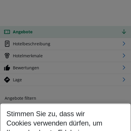
Angebote
Hotelbeschreibung
Hotelmerkmale
Bewertungen
Lage
Angebote filtern
Ändern Sie Ihre Kriterien nach Ihren Wünschen
Stimmen Sie zu, dass wir
Abflughafen wählen
Beliebiger Abflughafen
Cookies verwenden dürfen, um
Reisezeitraum wählen