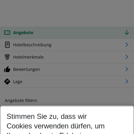
Angebote
Hotelbeschreibung
Hotelmerkmale
Bewertungen
Lage
Angebote filtern
Ändern Sie Ihre Kriterien nach Ihren Wünschen
Stimmen Sie zu, dass wir
Abflughafen wählen
Beliebiger Abflughafen
Cookies verwenden dürfen, um
Reisezeitraum wählen