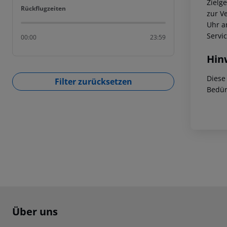
Zielg
Rückflugzeiten
Rückflugzeiten
zur V
Uhr a
Servi
00:00
23:59
Hin
Diese
Filter zurücksetzen
Bedür
Footer
Footer navigation
Über uns