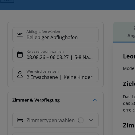
Abflughafen wählen
Ang
Beliebiger Abflughafen
Hot
Reisezeitraum wählen
Leo
08.08.26
–
06.08.27
5-8 Nächte
Moder
Wer wird verreisen
2 Erwachsene
Keine Kinder
Ziel
Das L
Zimmer & Verpflegung
das S
errei
Zimmertypen wählen
Zim