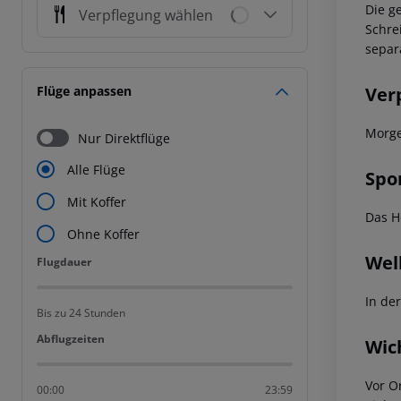
Die g
Verpflegung wählen
Schre
separ
Ver
Flüge anpassen
Morge
Nur Direktflüge
Alle Flüge
Spo
Mit Koffer
Das H
Ohne Koffer
Wel
Flugdauer
Flugdauer
In de
Bis zu 24 Stunden
Abflugzeiten
Abflugzeiten
Wic
Vor O
00:00
23:59