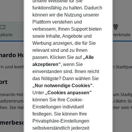
unsere Webseite für Sie
funktionsfähig zu halten. Dadurch
können wir die Nutzung unserer
Plattform verstehen und
verbessern, Ihnen Support bieten
ebote
Hotelbeschreibung
Hotelmerkmale
sowie Inhalte, Angebote und
elbeschreibung
Werbung anzeigen, die für Sie
relevant sind und zu Ihnen
nardo Hotel Hamburg City Nord
passen. Klicken Sie auf
„Alle
4
akzeptieren“
, wenn Sie
n und komfortabel wohnen Sie hier in direkter Nähe zum Stadtp
einverstanden sind. Ihnen reicht
das Nötigste? Dann wählen Sie
ort
„Nur notwendige Cookies“
.
Unter
„Cookies anpassen“
eonardo Hotel Hamburg City Nord liegt in direkter Nähe zum Stad
können Sie Ihre Cookie-
tadtzentrum lassen sich durch die nahgelegenen S- und U-Bahn St
Einstellungen individuell
chen. Die Haltestelle Dkarweg befindet sich nur wenige Meter vom H
festlegen. Sie können Ihre
merbeschreibung
Privatsphäre-Einstellungen
selbstverständlich jederzeit