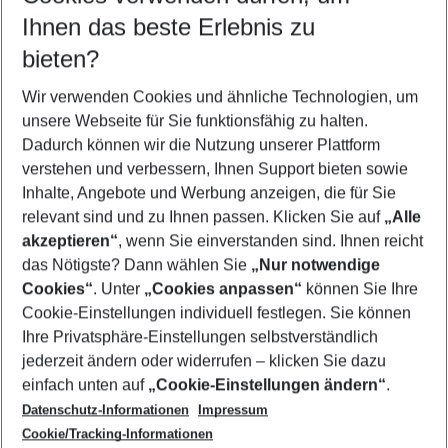
Reisezeitraum wählen
Ihnen das beste Erlebnis zu
09.08.26
–
07.08.27
5-8 Nächte
bieten?
Wer wird verreisen
2 Erwachsene
Keine Kinder
Wir verwenden Cookies und ähnliche Technologien, um
unsere Webseite für Sie funktionsfähig zu halten.
Mehr Filter anzeigen
Dadurch können wir die Nutzung unserer Plattform
verstehen und verbessern, Ihnen Support bieten sowie
Inhalte, Angebote und Werbung anzeigen, die für Sie
relevant sind und zu Ihnen passen. Klicken Sie auf
„Alle
akzeptieren“
, wenn Sie einverstanden sind. Ihnen reicht
das Nötigste? Dann wählen Sie
„Nur notwendige
Footer
Cookies“
. Unter
„Cookies anpassen“
können Sie Ihre
Footer navigation
Cookie-Einstellungen individuell festlegen. Sie können
Über uns
Ihre Privatsphäre-Einstellungen selbstverständlich
AGB
jederzeit ändern oder widerrufen – klicken Sie dazu
Service & Hilfe
Cookie-Einstellungen ändern
einfach unten auf
„Cookie-Einstellungen ändern“
.
Barrierefreies Reisen
Datenschutz-Informationen
Impressum
Cookie-Richtlinie
Folgen Sie uns
Check-in
Cookie/Tracking-Informationen
Datenschutz