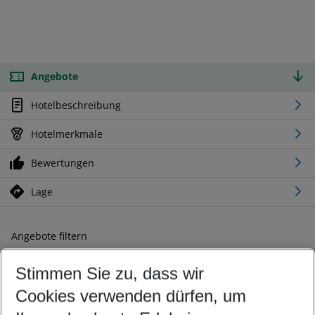
Angebote
Hotelbeschreibung
Hotelmerkmale
Bewertungen
Lage
Angebote filtern
Ändern Sie Ihre Kriterien nach Ihren Wünschen
Stimmen Sie zu, dass wir
Abflughafen wählen
Beliebiger Abflughafen
Cookies verwenden dürfen, um
Reisezeitraum wählen