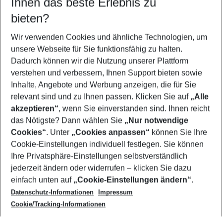
Ihnen das beste Erlebnis zu
08.08.26
–
06.08.27
5-8 Nächte
bieten?
Wer wird verreisen
2 Erwachsene
Keine Kinder
Wir verwenden Cookies und ähnliche Technologien, um
unsere Webseite für Sie funktionsfähig zu halten.
Mehr Filter anzeigen
Dadurch können wir die Nutzung unserer Plattform
verstehen und verbessern, Ihnen Support bieten sowie
Inhalte, Angebote und Werbung anzeigen, die für Sie
relevant sind und zu Ihnen passen. Klicken Sie auf
„Alle
akzeptieren“
, wenn Sie einverstanden sind. Ihnen reicht
das Nötigste? Dann wählen Sie
„Nur notwendige
Footer
Cookies“
. Unter
„Cookies anpassen“
können Sie Ihre
Footer navigation
Cookie-Einstellungen individuell festlegen. Sie können
Über uns
Ihre Privatsphäre-Einstellungen selbstverständlich
AGB
jederzeit ändern oder widerrufen – klicken Sie dazu
Service & Hilfe
Cookie-Einstellungen ändern
einfach unten auf
„Cookie-Einstellungen ändern“
.
Barrierefreies Reisen
Datenschutz-Informationen
Impressum
Cookie-Richtlinie
Folgen Sie uns
Check-in
Cookie/Tracking-Informationen
Datenschutz
FAQ
Impressum