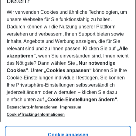
bieten?
Wer wird verreisen
2 Erwachsene
Keine Kinder
Wir verwenden Cookies und ähnliche Technologien, um
unsere Webseite für Sie funktionsfähig zu halten.
Mehr Filter anzeigen
Dadurch können wir die Nutzung unserer Plattform
verstehen und verbessern, Ihnen Support bieten sowie
Inhalte, Angebote und Werbung anzeigen, die für Sie
relevant sind und zu Ihnen passen. Klicken Sie auf
„Alle
akzeptieren“
, wenn Sie einverstanden sind. Ihnen reicht
das Nötigste? Dann wählen Sie
„Nur notwendige
Footer
Cookies“
. Unter
„Cookies anpassen“
können Sie Ihre
Footer navigation
Cookie-Einstellungen individuell festlegen. Sie können
Über uns
Ihre Privatsphäre-Einstellungen selbstverständlich
AGB
jederzeit ändern oder widerrufen – klicken Sie dazu
Service & Hilfe
Cookie-Einstellungen ändern
einfach unten auf
„Cookie-Einstellungen ändern“
.
Barrierefreies Reisen
Datenschutz-Informationen
Impressum
Cookie-Richtlinie
Folgen Sie uns
Check-in
Cookie/Tracking-Informationen
Datenschutz
FAQ
Impressum
Flugbeschränkungen
Hilfe & Kontakt
Cookie anpassen