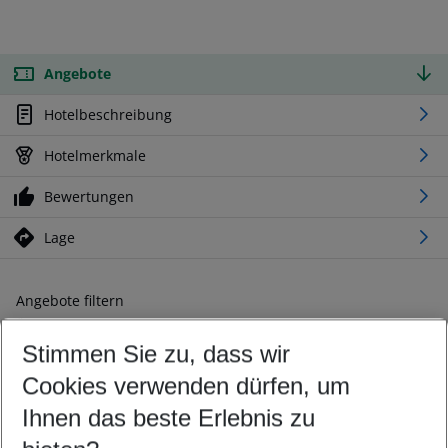
Angebote
Hotelbeschreibung
Hotelmerkmale
Bewertungen
Lage
Angebote filtern
Ändern Sie Ihre Kriterien nach Ihren Wünschen
Stimmen Sie zu, dass wir
Abflughafen wählen
Beliebiger Abflughafen
Cookies verwenden dürfen, um
Reisezeitraum wählen
Ihnen das beste Erlebnis zu
11.08.26
–
09.08.27
5-8 Nächte