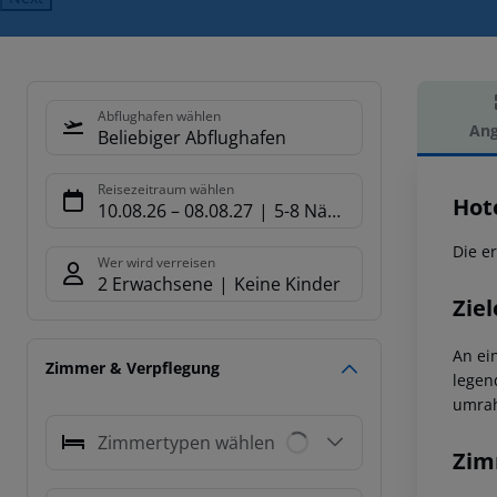
Abflughafen wählen
Ang
Beliebiger Abflughafen
Hot
Reisezeitraum wählen
Hot
10.08.26
–
08.08.27
5-8 Nächte
Die e
Wer wird verreisen
2 Erwachsene
Keine Kinder
Ziel
An ei
Zimmer & Verpflegung
legen
umrah
Zimmertypen wählen
Zim