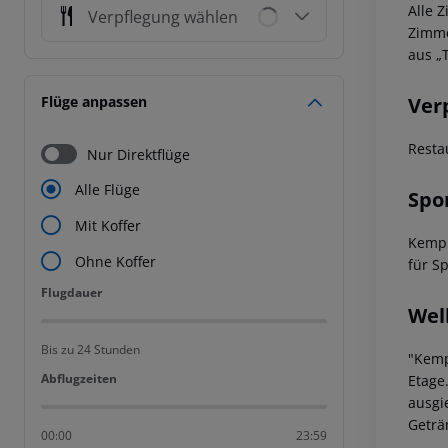
Alle 
Verpflegung wählen
Zimme
aus „
Ver
Flüge anpassen
Resta
Nur Direktflüge
Alle Flüge
Spo
Mit Koffer
Kempi
Ohne Koffer
für S
Flugdauer
Flugdauer
Wel
Bis zu 24 Stunden
"Kemp
Abflugzeiten
Abflugzeiten
Etage
ausgi
Geträ
00:00
23:59