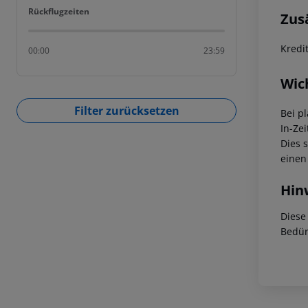
Rückflugzeiten
Rückflugzeiten
Zus
Kredi
00:00
23:59
Wic
Filter zurücksetzen
Bei p
In-Zei
Dies 
einen
Hin
Diese
Bedür