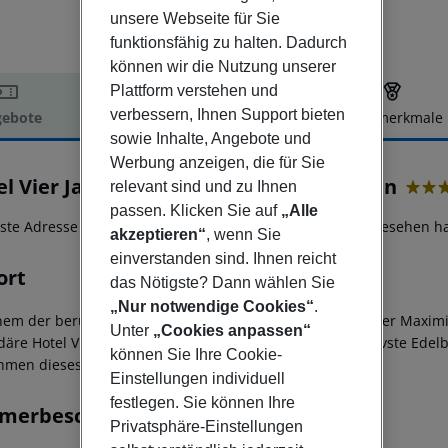
unsere Webseite für Sie
funktionsfähig zu halten. Dadurch
können wir die Nutzung unserer
Plattform verstehen und
verbessern, Ihnen Support bieten
ebote
Hotelbeschreibung
Hotelmerkmale
sowie Inhalte, Angebote und
elbeschreibung
Werbung anzeigen, die für Sie
el Vier Jahreszeiten Kempinski München
relevant sind und zu Ihnen
5
passen. Klicken Sie auf
„Alle
rste Adresse in München - dieses Luxushaus muss man gesehen h
akzeptieren“
, wenn Sie
einverstanden sind. Ihnen reicht
ort
das Nötigste? Dann wählen Sie
„Nur notwendige Cookies“
.
nem der berühmtesten Boulevards der Welt, der Münchner Maximil
Unter
„Cookies anpassen“
däre Hotel Vier Jahreszeiten Kempinski München. Exklusivste Edel
können Sie Ihre Cookie-
men dieses außergewöhnliche Grand Hotel.
Einstellungen individuell
festlegen. Sie können Ihre
merbeschreibung
Privatsphäre-Einstellungen